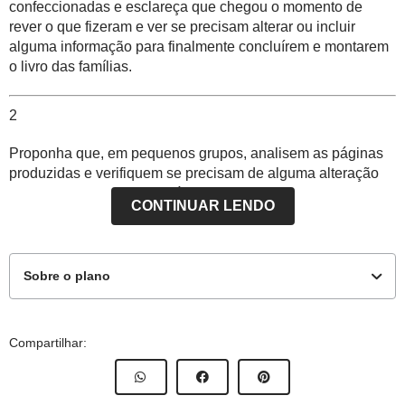
confeccionadas e esclareça que chegou o momento de
rever o que fizeram e ver se precisam alterar ou incluir
alguma informação para finalmente concluírem e montarem
o livro das famílias.
2
Proponha que, em
pequenos grupos
, analisem as páginas
produzidas e verifiquem se precisam de alguma alteração
ou complementação. As páginas podem ser divididas entre
CONTINUAR LENDO
os grupos, para facilitar a organização das mudanças.
Proponha que as crianças leiam as páginas designadas ao
seu grupo (para isso utilizam de estratégias de leitura,
Sobre o plano
apoiando-se na memória, em palavras conhecidas, imagens
etc.) com seu auxílio, se necessário. A partir disso cada
equipe define o que precisa fazer para complementar as
Este plano de atividade foi elaborado pelo Time de Autores
Compartilhar:
páginas, talvez seja necessário incluir escritas, legendas,
NOVA ESCOLA
fotografias, desenhos ou rever alguma parte da história ou
relato que ficou incompleto.