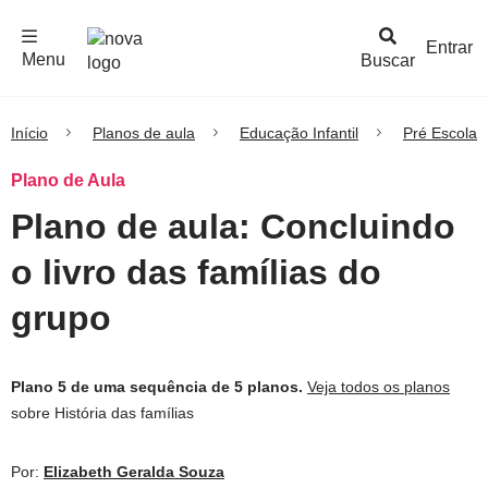
F
c
h
a
r
M
e
n
Logo
e
u
Entrar
Menu
Buscar
Nova
Escola
Início
Planos de aula
Educação Infantil
Pré Escola
Plano de Aula
Plano de aula: Concluindo
o livro das famílias do
grupo
Plano 5 de uma sequência de 5 planos.
Veja todos os planos
sobre História das famílias
Por:
Elizabeth Geralda Souza