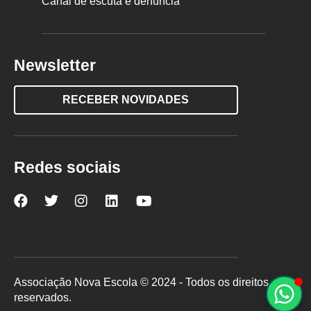
Canal de escuta e denúncia
Newsletter
RECEBER NOVIDADES
Redes sociais
Nova
Nova
Nova
Nova
Nova
Escola
Escola
Escola
Escola
Escola
no
no
no
no
no
Facebook
Twitter
Instagram
LinkedIn
YouTube
Associação Nova Escola © 2024 - Todos os direitos
reservados.