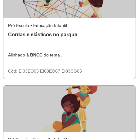
Pré Escola • Educação Infantil
Cordas e elásticos no parque
Alinhado à
BNCC
do tema .
Cód:
EI03EO05
EI03EO07
EI03CG05