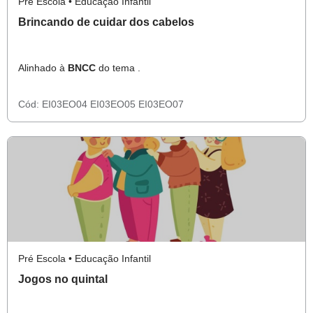
Pré Escola • Educação Infantil
Brincando de cuidar dos cabelos
Alinhado à
BNCC
do tema .
Cód:
EI03EO04
EI03EO05
EI03EO07
Pré Escola • Educação Infantil
Jogos no quintal