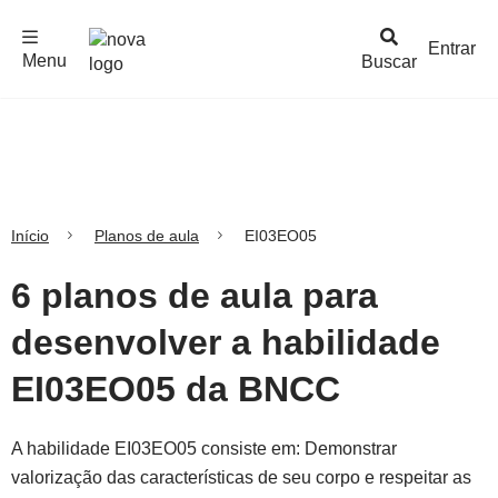
F
c
h
a
r
M
e
n
Logo
e
u
Entrar
Menu
Buscar
Nova
Escola
Início
Planos de aula
EI03EO05
6 planos de aula para
desenvolver a habilidade
EI03EO05 da BNCC
A habilidade EI03EO05 consiste em: Demonstrar
valorização das características de seu corpo e respeitar as