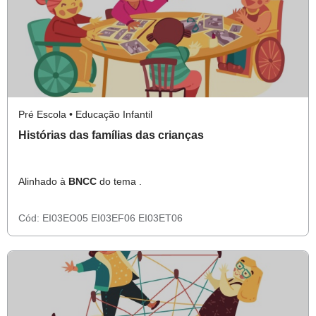
Pré Escola • Educação Infantil
Histórias das famílias das crianças
Alinhado à
BNCC
do tema .
Cód:
EI03EO05
EI03EF06
EI03ET06