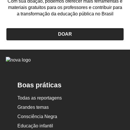
Com sua doação, podemos oferecer mais ferramentas e
promova a autonomia no uso e na organização dos
materiais gratuitos para os professores e contribuir para
recursos.
a transformação da educação pública no Brasil
Durante o tempo em que as crianças desenham, observe os
diálogos e as trocas delas com os colegas, demonstre
DOAR
interesse sobre as impressões de cada um ao jogar,
circulando pelo espaço e conversando individualmente.
Registre as expressões que lhe chamarem a atenção para
nortear sua prática nas próximas atividades de jogo.
Logo
Nova
Para finalizar:
Escola
Cincominutos antes do término da atividade, avise as
Boas práticas
crianças que terão mais esse tempo para encerrar os
desenhos. Convide quem for terminando para expor sua
Todas as reportagens
produção em um mural ou em um varal na sala ou no
Grandes temas
corredor da escola. Peça que colaborem na organização
dos materiais e incentivem-nas a observar os desenhos dos
Consciência Negra
colegas.
Educação infantil