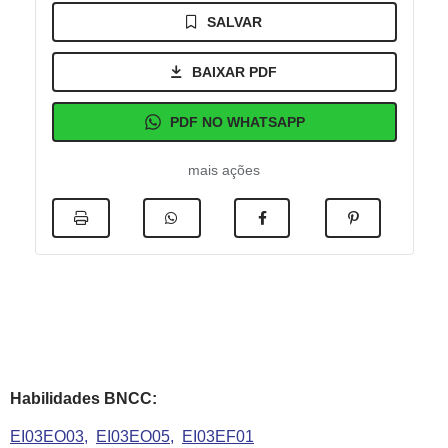
SALVAR
BAIXAR PDF
PDF NO WHATSAPP
mais ações
Habilidades BNCC:
EI03EO03
EI03EO05
EI03EF01