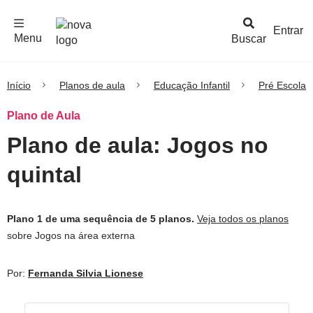
F
c
h
a
r
M
e
n
Logo
e
u
Entrar
Menu
Buscar
Nova
Escola
Início
Planos de aula
Educação Infantil
Pré Escola
Plano de Aula
Plano de aula: Jogos no
quintal
Plano 1 de uma sequência de 5 planos.
Veja todos os planos
sobre Jogos na área externa
Por:
Fernanda Silvia Lionese