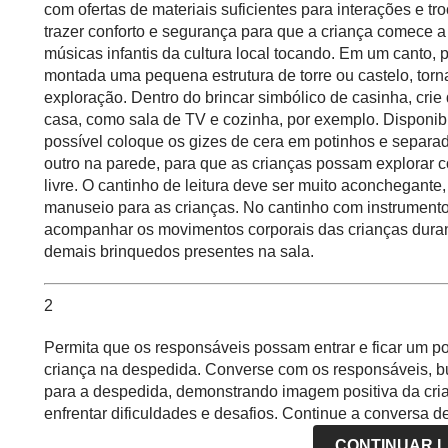
com ofertas de materiais suficientes para interações e tr
trazer conforto e segurança para que a criança comece a
músicas infantis da cultura local tocando. Em um canto, 
montada uma pequena estrutura de torre ou castelo, torn
exploração. Dentro do brincar simbólico de casinha, crie
casa, como sala de TV e cozinha, por exemplo. Disponib
possível coloque os gizes de cera em potinhos e separa
outro na parede, para que as crianças possam explorar
livre. O cantinho de leitura deve ser muito aconchegante,
manuseio para as crianças. No cantinho com instrumentos 
acompanhar os movimentos corporais das crianças duran
demais brinquedos presentes na sala.
2
Permita que os responsáveis possam entrar e ficar um po
criança na despedida. Converse com os responsáveis, bu
para a despedida, demonstrando imagem positiva da cri
enfrentar dificuldades e desafios. Continue a conversa
sobre como será o dia na escola, sempre buscando traze
CONTINUAR 