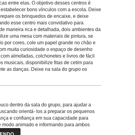
ocas entre elas. O objetivo desses centros é
 estabelecer bons vínculos com a escola. Deixe
prepare os brinquedos de encaixe, e deixe
ando esse centro mais convidativo para
 de maneira rica e detalhada, dois ambientes da
ilize uma mesa com materiais de pintura, se
do por cores, cole um papel grande no chão e
 com muita curiosidade o espaço de desenho
 com almofadas, colchonetes e livros de fácil
musicais, disponibilize fitas de cetim para
te as danças. Deixe na sala do grupo os
uco dentro da sala do grupo, para ajudar a
scando orientá- los a preparar os pequenos
ança e confiança em sua capacidade para
 de modo animado e informando para ambos
r conforto. Observe atentamente os olhares das
LENDO