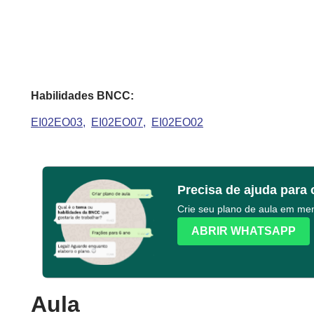
Habilidades BNCC:
EI02EO03
EI02EO07
EI02EO02
Precisa de ajuda para 
Crie seu plano de aula em m
ABRIR WHATSAPP
Aula