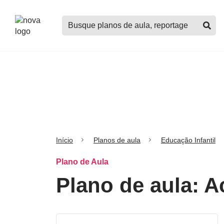
Logo
Buscar
Nova
planos
Escola
de
aula,
notícias,
cursos
e
mais
Início
Planos de aula
Educação Infantil
Plano de Aula
Plano de aula: A