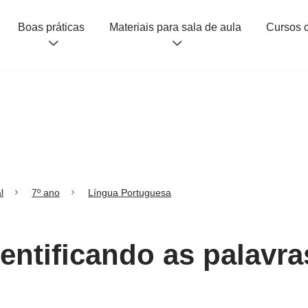
Boas práticas
Materiais para sala de aula
l
7º ano
Língua Portuguesa
dentificando as palavr