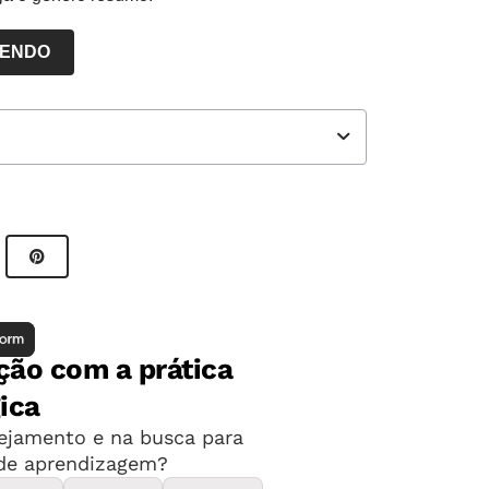
LENDO
ores NOVA ESCOLA
o informativo.
texto informativo da área de Ciências da
as-chave do parágrafo, para tomar nota em