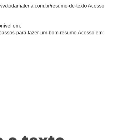
www.todamateria.com.br/resumo-de-texto
Acesso
nível em:
/4-passos-para-fazer-um-bom-resumo
.Acesso em: