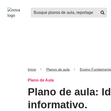
Logo
Buscar
Nova
planos
Escola
de
aula,
notícias,
cursos
e
mais
Início
Planos de aula
Ensino Fundamenta
Plano de Aula
Plano de aula: I
informativo.