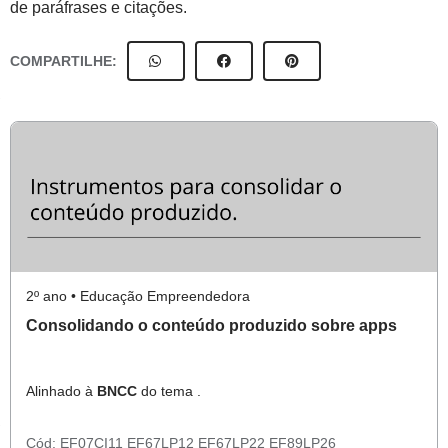
de paráfrases e citações.
COMPARTILHE:
2º ano • Educação Empreendedora
Consolidando o conteúdo produzido sobre apps
Alinhado à
BNCC
do tema .
Cód:
EF07CI11
EF67LP12
EF67LP22
EF89LP26