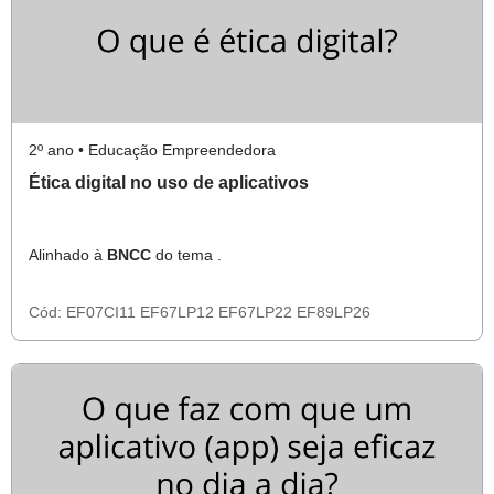
2º ano • Educação Empreendedora
Ética digital no uso de aplicativos
Alinhado à
BNCC
do tema .
Cód:
EF07CI11
EF67LP12
EF67LP22
EF89LP26