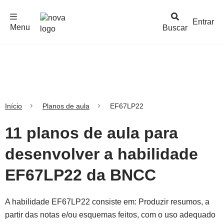
F
c
h
a
r
M
e
n
Logo
e
u
Entrar
Menu
Buscar
Nova
Escola
Início
Planos de aula
EF67LP22
11 planos de aula para
desenvolver a habilidade
EF67LP22 da BNCC
A habilidade EF67LP22 consiste em: Produzir resumos, a
partir das notas e/ou esquemas feitos, com o uso adequado