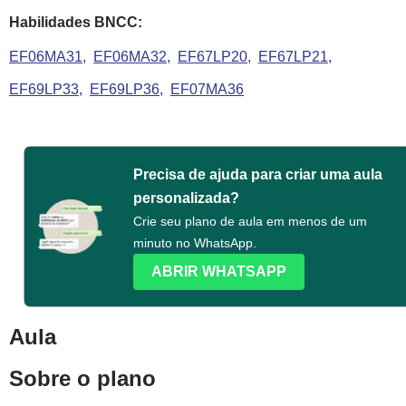
Habilidades BNCC:
EF06MA31
EF06MA32
EF67LP20
EF67LP21
EF69LP33
EF69LP36
EF07MA36
Precisa de ajuda para criar uma aula
personalizada?
Crie seu plano de aula em menos de um
minuto no WhatsApp.
ABRIR WHATSAPP
Aula
Sobre o plano