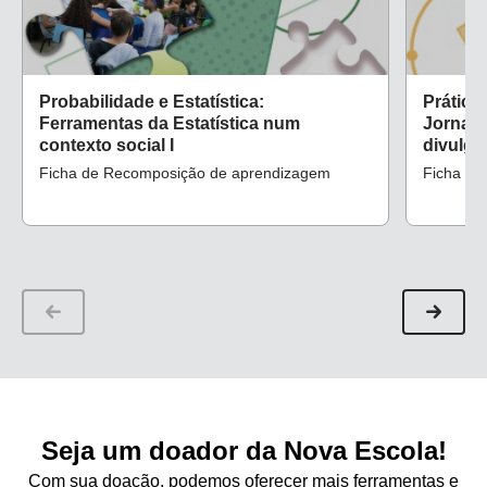
Probabilidade e Estatística:
Prática
Ferramentas da Estatística num
Jornalís
contexto social I
divulga
as vaci
Ficha de Recomposição de aprendizagem
Ficha de
Seja um doador da Nova Escola!
Com sua doação, podemos oferecer mais ferramentas e