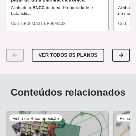
das tabelas e gráficos poderão ser feitas no excel ou em
Alinhado à
BNCC
do tema Probabilidade e
Alinhado
papel quadriculado. Para os cartazes de divulgação, os
Estatística.
no mund
alunos poderão utilizar cartolinas, lápis de colorir, além de
Cód:
EF06MA31
EF06MA32
Cód:
EF
réguas para construção dos gráficos e tabelas.
VER TODOS OS PLANOS
Conteúdos relacionados
Ficha de Recomposição
Ficha d