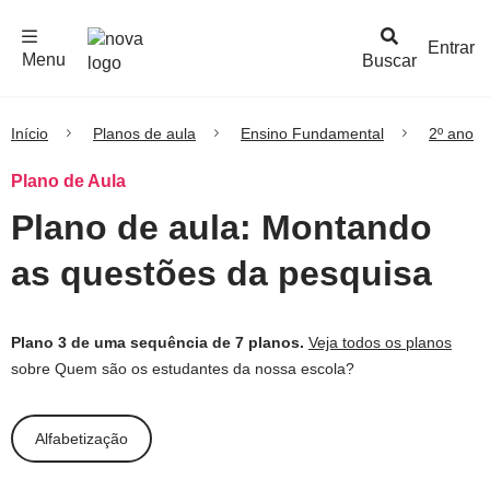
F
c
h
a
r
M
e
n
Logo
e
u
Entrar
Menu
Buscar
Nova
Escola
Início
Planos de aula
Ensino Fundamental
2º ano
Plano de Aula
Plano de aula: Montando
as questões da pesquisa
Plano 3 de uma sequência de 7 planos.
Veja todos os planos
sobre Quem são os estudantes da nossa escola?
Alfabetização