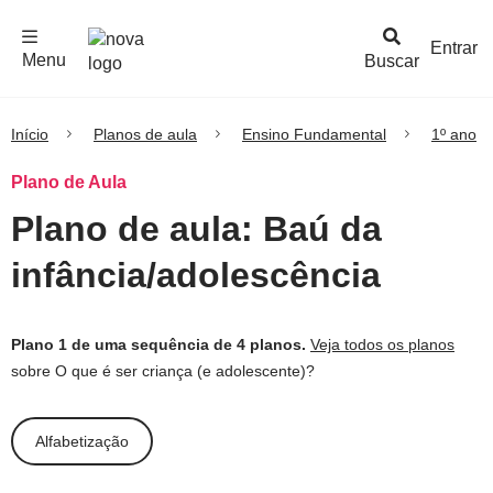
F
c
h
a
r
M
e
n
Logo
e
u
Entrar
Menu
Buscar
Nova
Escola
Início
Planos de aula
Ensino Fundamental
1º ano
Plano de Aula
Plano de aula: Baú da
infância/adolescência
Plano 1 de uma sequência de 4 planos.
Veja todos os planos
sobre O que é ser criança (e adolescente)?
Alfabetização