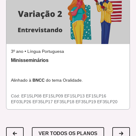
3º ano • Língua Portuguesa
Minisseminários
Alinhado à
BNCC
do tema Oralidade.
Cód:
EF15LP08
EF15LP09
EF15LP13
EF15LP16
EF03LP26
EF35LP17
EF35LP18
EF35LP19
EF35LP20
VER TODOS OS PLANOS