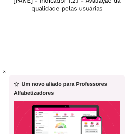
Habilidade da BNCC:
(EF35LP10) Identificar gêneros do discurso oral, utilizados
em diferentes situações e contextos comunicativos, e suas
características linguístico-expressivas e composicionais
(conversação espontânea, conversação telefônica,
entrevistas pessoais, entrevistas no rádio ou na TV, debate,
noticiário de rádio e TV, narração de jogos esportivos no
×
rádio e TV, aula, debate etc.).
Um novo aliado para Professores
(EF35LP20) Expor trabalhos ou pesquisas escolares, em
Alfabetizadores
sala de aula, com apoio de recursos multissemióticos
(imagens, diagrama, tabelas etc.), orientando-se por roteiro
escrito, planejando o tempo de fala e adequando a
linguagem à situação comunicativa.