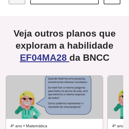
Veja outros planos que
exploram a habilidade
EF04MA28
da BNCC
4º ano • Matemática
4º ano •