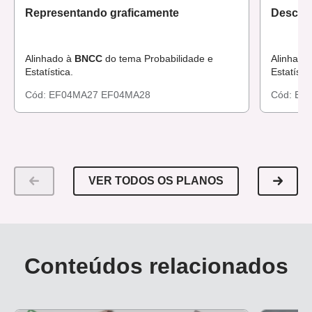
Representando graficamente
Descobr
Alinhado à
BNCC
do tema Probabilidade e
Alinhado
Estatística.
Estatístic
Cód:
EF04MA27
EF04MA28
Cód:
EF
VER TODOS OS PLANOS
Conteúdos relacionados