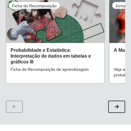
Ficha de Recomposição
Jornali
Probabilidade e Estatística:
A Matem
Interpretação de dados em tabelas e
gráficos III
Ficha de Recomposição de aprendizagem
Veja alg
probabili
como tem