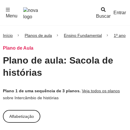
F
c
h
a
r
M
e
n
Logo
e
u
Entrar
Menu
Buscar
Nova
Escola
Início
Planos de aula
Ensino Fundamental
1º ano
Plano de Aula
Plano de aula: Sacola de
histórias
Plano 1 de uma sequência de 3 planos.
Veja todos os planos
sobre Intercâmbio de histórias
Alfabetização