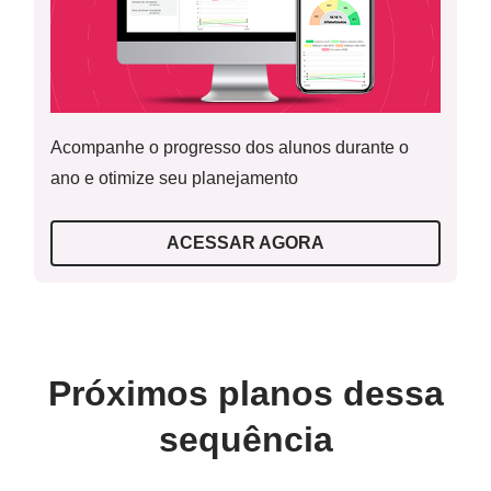
(EF04MA28) Realizar pesquisa envolvendo variáveis
categóricas e numéricas e organizar dados coletados por
meio de tabelas e gráficos de colunas simples ou
agrupadas, com e sem uso de tecnologias digitais.
Acompanhe o progresso dos alunos durante o
ano e otimize seu planejamento
Objetivos específicos:
ACESSAR AGORA
- Compartilhar histórias reais e divertidas vivenciadas em
família.
- Produzir histórias que misturam a vida real com ficção,
adaptando-as em diversos formatos.
Próximos planos dessa
sequência
Componentes: