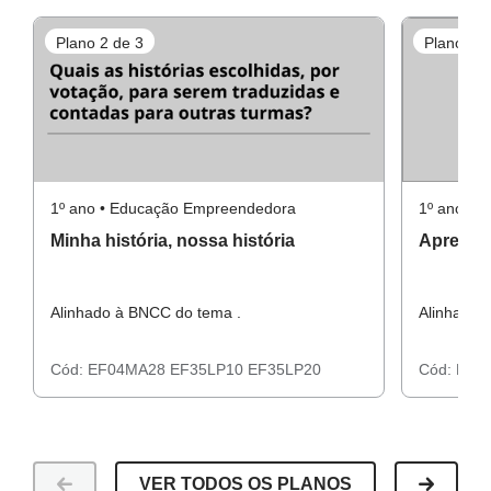
Matemática e Língua Portuguesa.
Plano 2 de 3
Plano 3 d
Materiais Necessários:
Sacola plástica/cesto grande que caibam todos os
1º ano • Educação Empreendedora
1º ano • 
objetos/imagens trazidos pelos alunos; texto produzido
Minha história, nossa história
Apresent
pelos alunos previamente com as histórias, materiais
complementares impressos (um por aluno); lápis, borracha.
Alinhado à BNCC do tema .
Alinhado 
Cód:
EF04MA28
EF35LP10
EF35LP20
Cód:
EF0
VER TODOS OS PLANOS