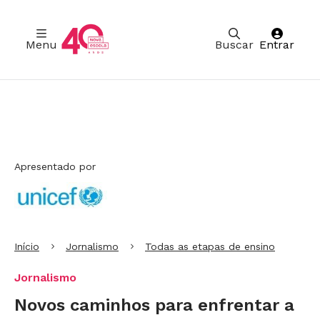
Menu
Buscar
Entrar
Ir para Cabeçalho
Ir para Menu
Ir para conteúdo principal
Ir para Rodapé
Apresentado por
Início
Jornalismo
Todas as etapas de ensino
Jornalismo
Novos caminhos para enfrentar a