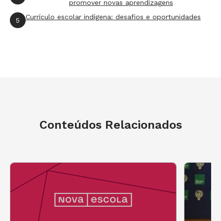
promover novas aprendizagens
escritos, audiovisual, programas de TV,
Currículo escolar indígena: desafios e oportunidades
5
entrevistas e outros documentos digitais –
apoiarão gestores municipais a estruturarem
ações de proteção a crianças e adolescentes em
seus territórios. As temáticas são de interesse
do grande público, mas correspondem aos
resultados sistêmicos que estão sendo
abordados dentro da metodologia do Selo
Conteúdos Relacionados
UNICEF (iniciativa do Fundo das Nações Unidas
para a Infância para estimular e reconhecer
avanços reais e positivos na promoção,
realização e garantia dos direitos de crianças e
adolescentes em municípios brasileiros).