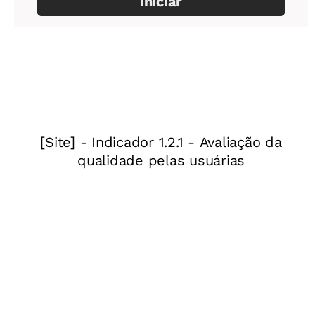
foram formados pelas ações do projeto em mais
de 500 municípios brasileiros. Dada a sua
relevância, o projeto foi premiado com o I
Prêmio Neide Castanha de Direitos Humanos
em 2011 na categoria Boas Práticas e o Prêmio
TAL na categoria Grande destaque em 2016.