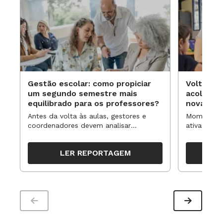
e o Prêmio TAL na categoria Grande destaque
em 2016.”
SAIBA MAIS Crescer sem Violência
.
Gestão escolar: como propiciar
Volta às
um segundo semestre mais
acolhime
equilibrado para os professores?
novas ap
Antes da volta às aulas, gestores e
Momentos 
coordenadores devem analisar
ativa pode
resultados, definir prioridades e
para reorg
organizar ações para orientar o
propostas
LER REPORTAGEM
trabalho pedagógico ao longo do
período