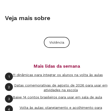
Crédito: Walter Firmo
Veja mais sobre
“Mais de 7.000 profissionais da rede de
proteção à criança
Violência
e ao adolescente já foram formados pelas ações
do projeto em mais de 500 municípios
brasileiros”
Mais lidas da semana
Em 2019 o UNICEF e o Canal Futura se uniram
11 dinâmicas para integrar os alunos na volta às aulas
1
para mais uma iniciativa do projeto: a
Datas comemorativas de agosto de 2026 para usar em
construção de um ambiente online com
2
atividades na escola
minicursos gratuitos do Crescer Sem violência.
Baixe 14 contos brasileiros para usar em sala de aula
3
Numa primeira etapa, os 15 primeiros cursos –
Volta às aulas: planejamento e acolhimento para
que combinam a curadoria de materiais
4