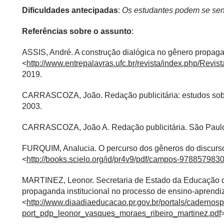
Dificuldades antecipadas
:
Os estudantes podem se senti
Referências sobre o assunto
:
ASSIS, André. A construção dialógica no gênero propaga
<
http://www.entrepalavras.ufc.br/revista/index.php/Revist
2019.
CARRASCOZA, João. Redação publicitária: estudos sobre
2003.
CARRASCOZA, João A. Redação publicitária. São Paulo:
FURQUIM, Analucia. O percurso dos gêneros do discurso 
<
http://books.scielo.org/id/pr4v9/pdf/campos-978857983
MARTINEZ, Leonor. Secretaria de Estado da Educação do
propaganda institucional no processo de ensino-aprendiz
<
http://www.diaadiaeducacao.pr.gov.br/portals/cader
port_pdp_leonor_vasques_moraes_ribeiro_martinez.pdf