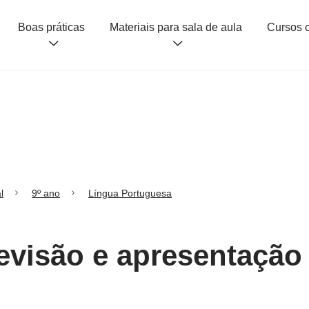
Boas práticas
Materiais para sala de aula
l
9º ano
Língua Portuguesa
Revisão e apresentaçã