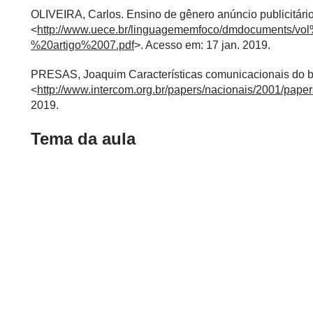
OLIVEIRA, Carlos. Ensino de gênero anúncio publicitário
<
http://www.uece.br/linguagememfoco/dmdocuments
%20artigo%2007.pdf
>. Acesso em: 17 jan. 2019.
PRESAS, Joaquim Características comunicacionais do ba
<
http://www.intercom.org.br/papers/nacionais/2001/p
2019.
Tema da aula