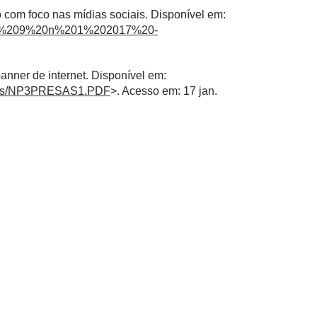
 com foco nas mídias sociais. Disponível em:
/vol%209%20n%201%202017%20-
nner de internet. Disponível em:
apers/NP3PRESAS1.PDF
>. Acesso em: 17 jan.