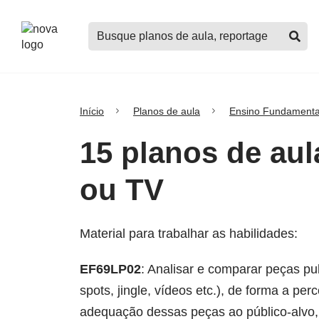
Logo
Buscar
Nova
planos
Escola
de
aula,
notícias,
cursos
Início
Planos de aula
Ensino Fundamenta
e
mais
15 planos de au
ou TV
Material para trabalhar as habilidades:
EF69LP02
: Analisar e comparar peças pub
spots, jingle, vídeos etc.), de forma a p
adequação dessas peças ao público-alvo, 