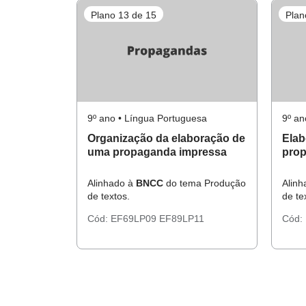
Plano 13 de 15
Plan
9º ano • Língua Portuguesa
9º an
Organização da elaboração de
Elab
uma propaganda impressa
pro
Alinhado à
BNCC
do tema Produção
Alin
de textos.
de te
Cód:
EF69LP09
EF89LP11
Cód: