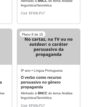
Alinhado à
BNCC
do tema Análise
linguística/Semiótica.
Cód:
EF69LP17
Plano 8 de 15
9º ano • Língua Portuguesa
O verbo como recurso
a
persuasivo no gênero
propaganda
ise
Alinhado à
BNCC
do tema Análise
linguística/Semiótica.
Cód:
EF69LP17