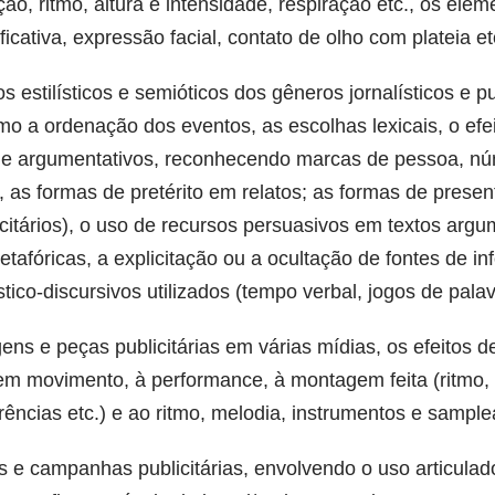
o, ritmo, altura e intensidade, respiração etc., os elem
icativa, expressão facial, contato de olho com plateia et
s estilísticos e semióticos dos gêneros jornalísticos e pu
o a ordenação dos eventos, as escolhas lexicais, o efeit
s e argumentativos, reconhecendo marcas de pessoa, nú
 as formas de pretérito em relatos; as formas de prese
citários), o uso de recursos persuasivos em textos arg
metafóricas, a explicitação ou a ocultação de fontes de 
ico-discursivos utilizados (tempo verbal, jogos de pala
agens e peças publicitárias em várias mídias, os efeitos 
 movimento, à performance, à montagem feita (ritmo, 
rências etc.) e ao ritmo, melodia, instrumentos e sampl
ças e campanhas publicitárias, envolvendo o uso articul