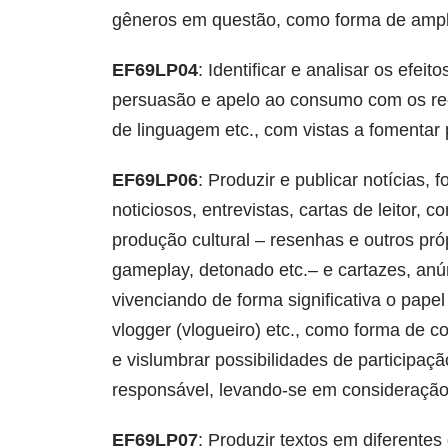
gêneros em questão, como forma de ampli
EF69LP04
: Identificar e analisar os efei
persuasão e apelo ao consumo com os recur
de linguagem etc., com vistas a fomentar
EF69LP06
: Produzir e publicar notícias,
noticiosos, entrevistas, cartas de leitor, 
produção cultural – resenhas e outros pró
gameplay, detonado etc.– e cartazes, anú
vivenciando de forma significativa o papel 
vlogger (vlogueiro) etc., como forma de 
e vislumbrar possibilidades de participaç
responsável, levando-se em consideração
EF69LP07
: Produzir textos em diferente