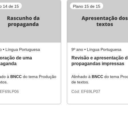
o 14 de 15
Plano 15 de 15
o • Língua Portuguesa
9º ano • Língua Portuguesa
oração de uma
Revisão e apresentação d
paganda
propagandas impressas
hado à
BNCC
do tema Produção
Alinhado à
BNCC
do tema Pro
xtos.
de textos.
EF69LP06
Cód:
EF69LP07