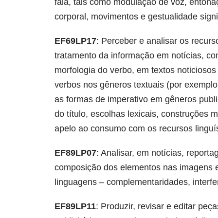
fala, tais como modulação de voz, entonaçã
corporal, movimentos e gestualidade signif
EF69LP17
: Perceber e analisar os recurso
tratamento da informação em notícias, com
morfologia do verbo, em textos noticioso
verbos nos gêneros textuais (por exemplo,
as formas de imperativo em gêneros publi
do título, escolhas lexicais, construções 
apelo ao consumo com os recursos linguíst
EF89LP07
: Analisar, em notícias, report
composição dos elementos nas imagens em
linguagens – complementaridades, interfe
EF89LP11
: Produzir, revisar e editar pe