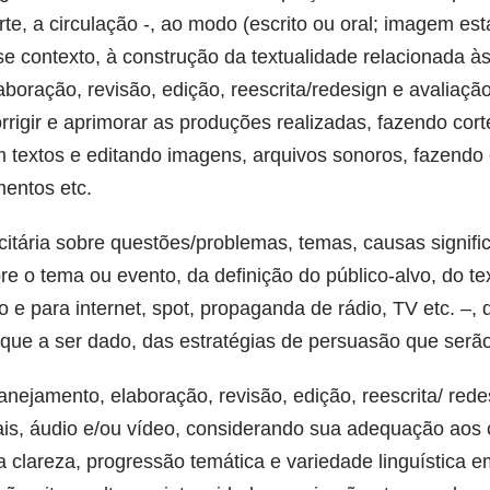
rte, a circulação -, ao modo (escrito ou oral; imagem es
sse contexto, à construção da textualidade relacionada à
aboração, revisão, edição, reescrita/redesign e avaliaçã
rrigir e aprimorar as produções realizadas, fazendo cor
 textos e editando imagens, arquivos sonoros, fazendo 
mentos etc.
itária sobre questões/problemas, temas, causas signifi
re o tema ou evento, da definição do público-alvo, do te
o e para internet, spot, propaganda de rádio, TV etc. –,
oque a ser dado, das estratégias de persuasão que serão 
anejamento, elaboração, revisão, edição, reescrita/ rede
orais, áudio e/ou vídeo, considerando sua adequação aos
a clareza, progressão temática e variedade linguística