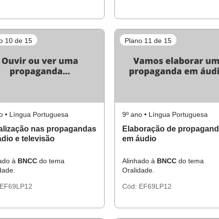
o 10 de 15
Plano 11 de 15
o • Língua Portuguesa
9º ano • Língua Portuguesa
alização nas propagandas
Elaboração de propagan
ádio e televisão
em áudio
hado à
BNCC
do tema
Alinhado à
BNCC
do tema
dade.
Oralidade.
EF69LP12
Cód:
EF69LP12