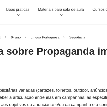
Boas práticas
Materiais para sala de aula
l
9º ano
Língua Portuguesa
Sequência
la sobre Propaganda im
licitárias variadas (cartazes, folhetos, outdoor, anúnci
erceber a articulação entre elas em campanhas, as especi
aos objetivos do anunciante e/ou da campanha e à cons