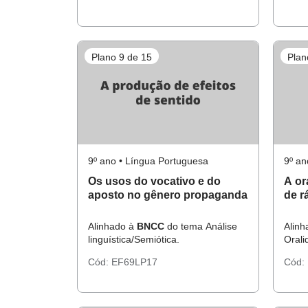
Plano 9 de 15
Plan
9º ano • Língua Portuguesa
9º an
Os usos do vocativo e do
A or
aposto no gênero propaganda
de r
Alinhado à
BNCC
do tema Análise
Alin
linguística/Semiótica.
Orali
Cód:
EF69LP17
Cód: