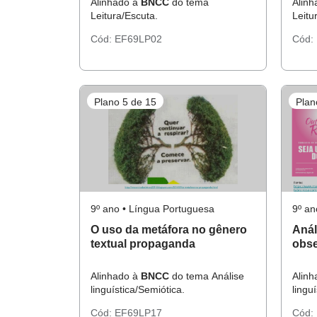
Alinhado à
BNCC
do tema
Alin
Leitura/Escuta.
Leitu
Cód:
EF69LP02
Cód:
Plano 5 de 15
Plan
9º ano • Língua Portuguesa
9º an
O uso da metáfora no gênero
Anál
textual propaganda
obse
Alinhado à
BNCC
do tema Análise
Alin
linguística/Semiótica.
lingu
Cód:
EF69LP17
Cód: