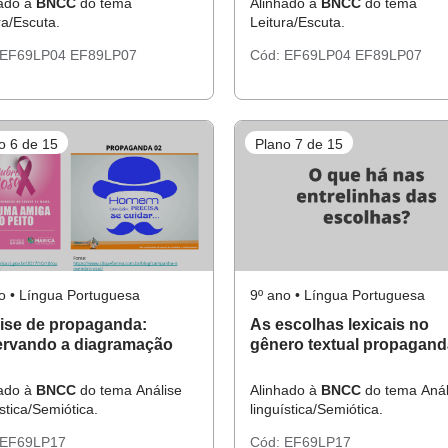
hado à
BNCC
do tema
Alinhado à
BNCC
do tema
ra/Escuta.
Leitura/Escuta.
EF69LP04
EF89LP07
Cód:
EF69LP04
EF89LP07
o 6 de 15
Plano 7 de 15
o • Língua Portuguesa
9º ano • Língua Portuguesa
ise de propaganda:
As escolhas lexicais no
rvando a diagramação
gênero textual propagand
hado à
BNCC
do tema Análise
Alinhado à
BNCC
do tema Anál
ística/Semiótica.
linguística/Semiótica.
EF69LP17
Cód:
EF69LP17