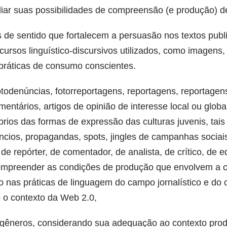
ar suas possibilidades de compreensão (e produção) de
tos de sentido que fortalecem a persuasão nos textos publ
sos linguístico-discursivos utilizados, como imagens, 
 práticas de consumo conscientes.
 fotodenúncias, fotorreportagens, reportagens, reportagens
comentários, artigos de opinião de interesse local ou glo
prios das formas de expressão das culturas juvenis, tais
ncios, propagandas, spots, jingles de campanhas sociais
de repórter, de comentador, de analista, de crítico, de ed
compreender as condições de produção que envolvem a ci
ão nas práticas de linguagem do campo jornalístico e do 
 o contexto da Web 2.0,
s gêneros, considerando sua adequação ao contexto pro