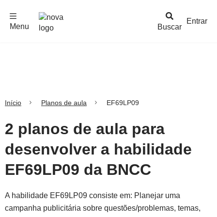
F
c
h
a
r
M
e
n
Logo
e
u
Entrar
Menu
Buscar
Nova
Escola
Início
Planos de aula
EF69LP09
2 planos de aula para
desenvolver a habilidade
EF69LP09 da BNCC
A habilidade EF69LP09 consiste em: Planejar uma
campanha publicitária sobre questões/problemas, temas,