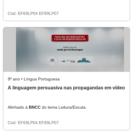
Cód:
EF69LP04
EF89LP07
9º ano • Língua Portuguesa
A linguagem persuasiva nas propagandas em vídeo
Alinhado à
BNCC
do tema Leitura/Escuta.
Cód:
EF69LP04
EF89LP07