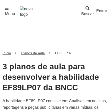
F
c
h
a
r
M
e
n
Logo
e
u
Entrar
Menu
Buscar
Nova
Escola
Início
Planos de aula
EF89LP07
3 planos de aula para
desenvolver a habilidade
EF89LP07 da BNCC
A habilidade EF89LP07 consiste em: Analisar, em notícias,
reportagens e peças publicitárias em várias mídias, os