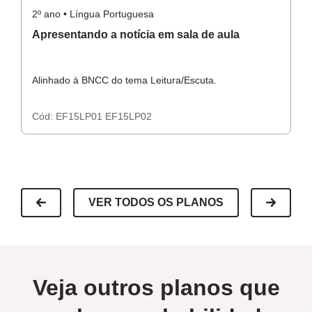
2º ano • Língua Portuguesa
2º
Apresentando a notícia em sala de aula
L
Alinhado à BNCC do tema Leitura/Escuta.
Al
Cód:
EF15LP01
EF15LP02
C
VER TODOS OS PLANOS
Veja outros planos que