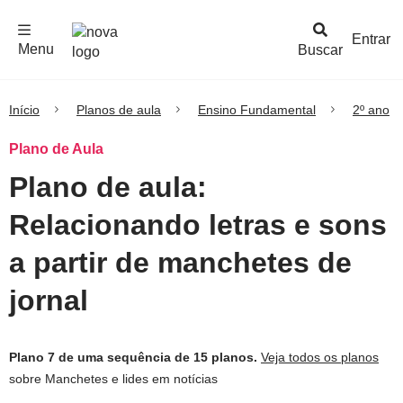
F
c
h
a
r
M
e
n
Logo
e
u
Entrar
Menu
Buscar
Nova
Escola
Início
Planos de aula
Ensino Fundamental
2º ano
Plano de Aula
Plano de aula:
Relacionando letras e sons
a partir de manchetes de
jornal
Plano 7 de uma sequência de 15 planos.
Veja todos os planos
sobre Manchetes e lides em notícias