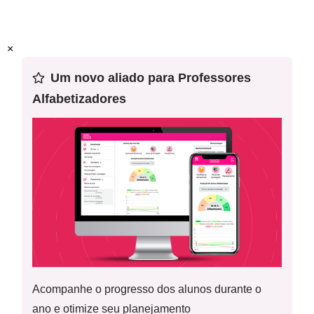
Atividade para impressão - Resolução e fechamento
Habilidade(s) da BNCC:
(EF02LP06) (EF02LP07)
Esta é a sétima aula de uma sequência de 15 planos de
×
aula. Recomendamos o uso desse plano em sequência.
Um novo aliado para Professores
Alfabetizadores
Acompanhe o progresso dos alunos durante o
ano e otimize seu planejamento