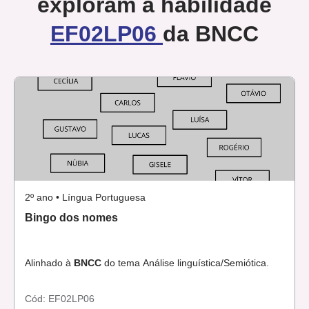
exploram a habilidade
EF02LP06
da BNCC
2º ano • Língua Portuguesa
Bingo dos nomes
Alinhado à
BNCC
do tema Análise linguística/Semiótica.
Cód:
EF02LP06