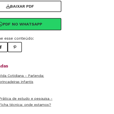
BAIXAR PDF
PDF NO WHATSAPP
e esse conteúdo:
adas
Vida Cotidiana - Parlenda:
brincadeiras infantis
Prática de estudo e pesquisa -
Ficha técnica: onde estamos?