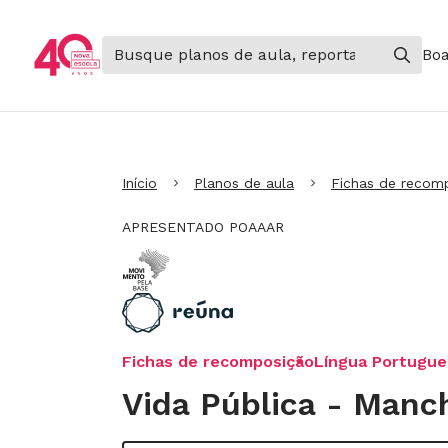
Boa
Ir para Cabeçalho
Ir para Menu
Ir para conteúdo principal
Ir para Rodapé
Início
Planos de aula
Fichas de recom
APRESENTADO POAAAR
Fichas de recomposição
Língua Portugue
Vida Pública - Manch