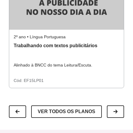
2º ano • Língua Portuguesa
2º
Trabalhando com textos publicitários
I
c
Alinhado à BNCC do tema Leitura/Escuta.
Al
Cód:
EF15LP01
C
VER TODOS OS PLANOS