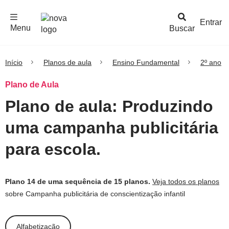
F
c
h
a
r
M
e
n
Logo
e
u
Entrar
Menu
Buscar
Nova
Escola
Início
Planos de aula
Ensino Fundamental
2º ano
Plano de Aula
Plano de aula: Produzindo
uma campanha publicitária
para escola.
Plano 14 de uma sequência de 15 planos.
Veja todos os planos
sobre Campanha publicitária de conscientização infantil
Alfabetização