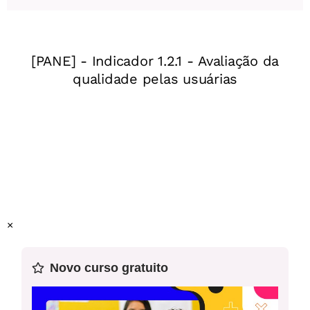
(EF08LI11) Produzir textos (comentários em fóruns, relatos
pessoais, mensagens instantâneas, tweets, reportagens,
histórias de ficção, blogues, entre outros), com o uso de
estratégias de escrita (planejamento, produção de
rascunho, revisão e edição final), apontando sonhos e
projetos para o futuro (pessoal, da família, da comunidade
ou do planeta).
Este plano foi elaborado pelo Time de Autores NOVA
ESCOLA
Professor-autor:
Isabela Sued
×
Mentor:
Newton Murce Filho
Novo curso gratuito
Especialista:
Celina Fernandes