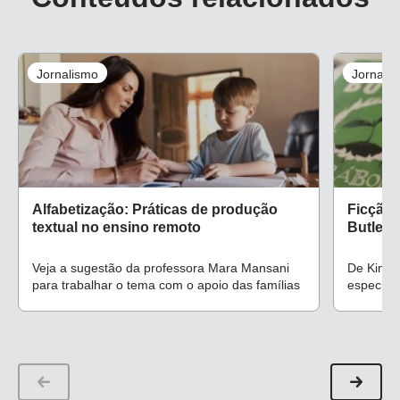
Jornalismo
Jornali
Alfabetização: Práticas de produção
Ficção 
textual no ensino remoto
Butler 
Veja a sugestão da professora Mara Mansani
De Kindr
para trabalhar o tema com o apoio das famílias
especiali
da autor