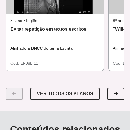
8º ano • Inglês
8º ano • 
Evitar repetição em textos escritos
"Will+in
Alinhado à
BNCC
do tema Escrita.
Alinhado
Cód:
EF08LI11
Cód:
EF0
VER TODOS OS PLANOS
Conteúdos relacionados