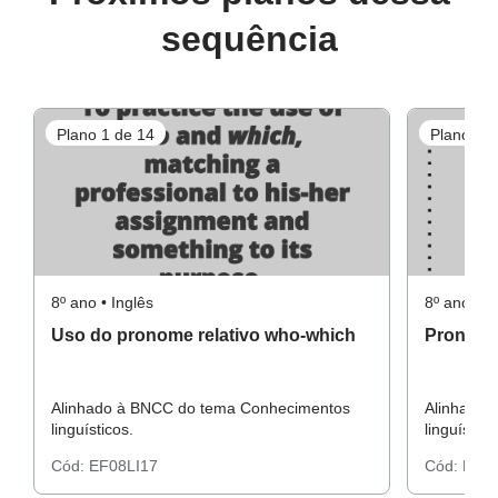
sequência
Plano 1 de 14
Plano 2 d
8º ano • Inglês
8º ano • I
Uso do pronome relativo who-which
Pronomes
Alinhado à BNCC do tema Conhecimentos
Alinhado 
linguísticos.
linguístico
Cód:
EF08LI17
Cód:
EF08