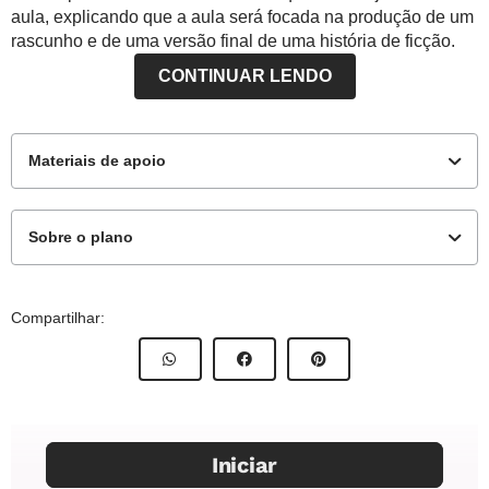
aula, explicando que a aula será focada na produção de um
rascunho e de uma versão final de uma história de ficção.
CONTINUAR LENDO
Materiais de apoio
Sobre o plano
#NovaEscolaEmCasa
Contents
Compartilhar:
INPUT: Book review
Adaptação Output ING8_06UN09
OUTPUT: Fictional story
Habilidade da Base Nacional Comum Curricular