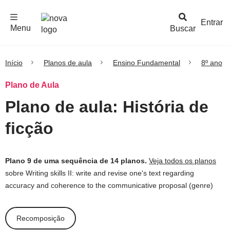
F
c
h
a
r
M
e
n
Logo
e
u
Entrar
Menu
Buscar
Nova
Escola
Início
Planos de aula
Ensino Fundamental
8º ano
Plano de Aula
Plano de aula: História de
ficção
Plano 9 de uma sequência de 14 planos.
Veja todos os planos
sobre Writing skills II: write and revise one's text regarding
accuracy and coherence to the communicative proposal (genre)
Recomposição