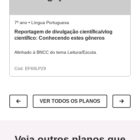
7º ano • Língua Portuguesa
7º
Reportagem de divulgação científica/vlog
D
científico: Conhecendo estes gêneros
d
c
Alinhado à BNCC do tema Leitura/Escuta.
Al
Cód:
EF69LP29
C
VER TODOS OS PLANOS
Veja outros planos que