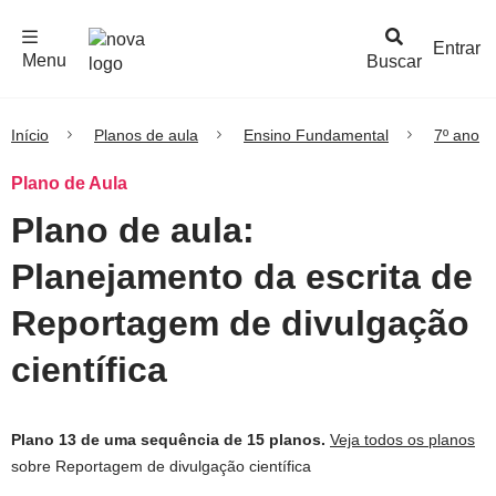
F
c
h
a
r
M
e
n
Logo
e
u
Entrar
Menu
Buscar
Nova
Escola
Início
Planos de aula
Ensino Fundamental
7º ano
Plano de Aula
Plano de aula:
Planejamento da escrita de
Reportagem de divulgação
científica
Plano 13 de uma sequência de 15 planos.
Veja todos os planos
sobre Reportagem de divulgação científica