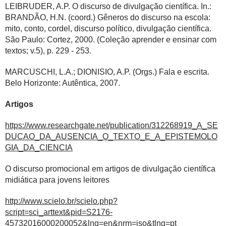
LEIBRUDER, A.P. O discurso de divulgação científica. In.:
BRANDÃO, H.N. (coord.) Gêneros do discurso na escola:
mito, conto, cordel, discurso político, divulgação científica.
São Paulo: Cortez, 2000. (Coleção aprender e ensinar com
textos; v.5), p. 229 - 253.
MARCUSCHI, L.A.; DIONISIO, A.P. (Orgs.) Fala e escrita.
Belo Horizonte: Autêntica, 2007.
Artigos
https://www.researchgate.net/publication/312268919_A_SE
DUCAO_DA_AUSENCIA_O_TEXTO_E_A_EPISTEMOLO
GIA_DA_CIENCIA
O discurso promocional em artigos de divulgação científica
midiática para jovens leitores
http://www.scielo.br/scielo.php?
script=sci_arttext&pid=S2176-
45732016000200052&lng=en&nrm=iso&tlng=pt