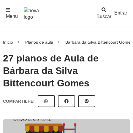
F
c
h
a
r
M
e
n
Logo
e
u
Entrar
Menu
Buscar
Nova
Escola
Início
Planos de aula
Bárbara da Silva Bittencourt Gomes
27 planos de Aula de
Bárbara da Silva
Bittencourt Gomes
COMPARTILHE: