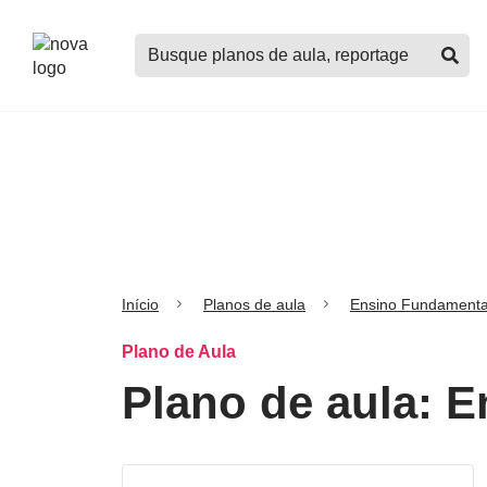
Logo
Buscar
Nova
planos
Escola
de
aula,
notícias,
cursos
e
mais
Início
Planos de aula
Ensino Fundamenta
Plano de Aula
Plano de aula: 