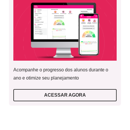
Materiais necessários
: computador com acesso à internet
para projeção dos
slides
, verbete da girafa para realizar as
marcações e registro sobre o texto (clique
aqui
para
acessar), cópias da atividade para produção de escrita
(clique
aqui
para acessar), lápis e borracha.
Sobre esta aula
: Esta é décima aula de uma sequência de
15 planos de aula com foco no gênero verbete de
Acompanhe o progresso dos alunos durante o
enciclopédia infantil e no campo de atuação práticas de
ano e otimize seu planejamento
estudo e pesquisa. A aula faz parte do módulo de produção
de escrita.
ACESSAR AGORA
Informações sobre o gênero:
DIONÍSIO, A. Conversas entre textos. In: SANTOS, C.F.;
MENDONÇA, M.; CAVALCANTI, M.C.B. (org).
Diversidade