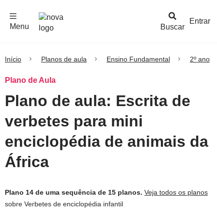
F
c
h
a
r
M
e
n
Logo
e
u
Entrar
Menu
Buscar
Nova
Escola
Início
Planos de aula
Ensino Fundamental
2º ano
Plano de Aula
Plano de aula: Escrita de
verbetes para mini
enciclopédia de animais da
África
Plano 14 de uma sequência de 15 planos.
Veja todos os planos
sobre Verbetes de enciclopédia infantil