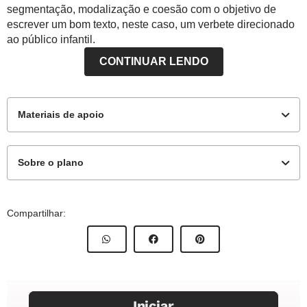
segmentação, modalização e coesão com o objetivo de
escrever um bom texto, neste caso, um verbete direcionado
ao público infantil.
CONTINUAR LENDO
Materiais de apoio
Sobre o plano
Para o professor
Este plano de aula foi produzido pelo Time de Autores
Compartilhar:
NOVA ESCOLA
Professor-autor: Bárbara Gomes
Atividade para impressão - Verbete da girafa para
Mentor: Gislaine Magnabosco
marcações/registros
Especialista: Tânia Rios