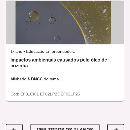
1º ano • Educação Empreendedora
Impactos ambientais causados pelo óleo de
cozinha
Alinhado à
BNCC
do tema .
Cód:
EF01CI01
EF02LP23
EF02LP25
VER TODOS OS PLANOS