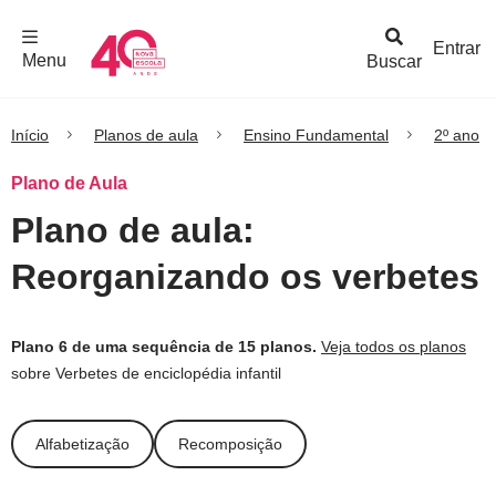
F
c
h
a
r
M
e
n
Logo
e
u
Entrar
Menu
Buscar
Nova
Escola
Início
Planos de aula
Ensino Fundamental
2º ano
Plano de Aula
Plano de aula:
Reorganizando os verbetes
Plano 6 de uma sequência de 15 planos.
Veja todos os planos
sobre Verbetes de enciclopédia infantil
Alfabetização
Recomposição