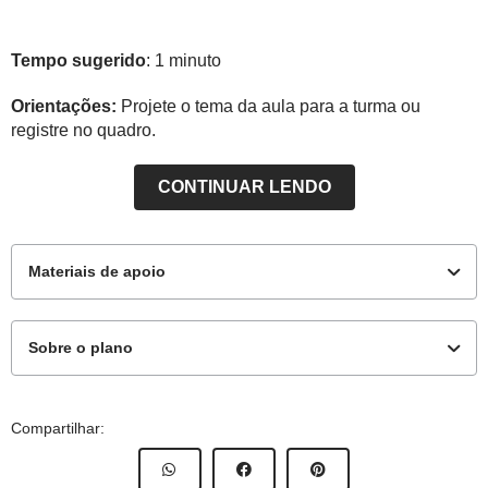
Tempo sugerido
: 1 minuto
Orientações:
Projete o tema da aula para a turma ou
registre no quadro.
CONTINUAR LENDO
Materiais de apoio
Sobre o plano
Para o aluno
Este plano de aula foi produzido pelo Time de Autores
Compartilhar:
NOVA ESCOLA
Professor-autor:
Bárbara Gomes