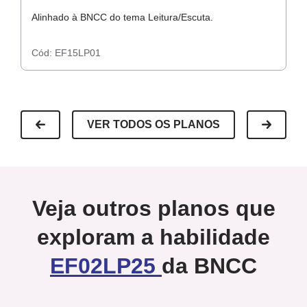
Alinhado à BNCC do tema Leitura/Escuta.
Al
Cód:
EF15LP01
C
VER TODOS OS PLANOS
Veja outros planos que
exploram a habilidade
EF02LP25
da BNCC