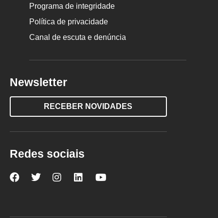
Programa de integridade
Política de privacidade
Canal de escuta e denúncia
Newsletter
RECEBER NOVIDADES
Redes sociais
Nova
Nova
Nova
Nova
Nova
Escola
Escola
Escola
Escola
Escola
no
no
no
no
no
Facebook
Twitter
Instagram
LinkedIn
YouTube