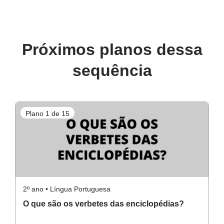
Resolução da atividade - Verbete da Iara
Próximos planos dessa
sequência
Plano 1 de 15
P
2º ano • Língua Portuguesa
2º
O que são os verbetes das enciclopédias?
L