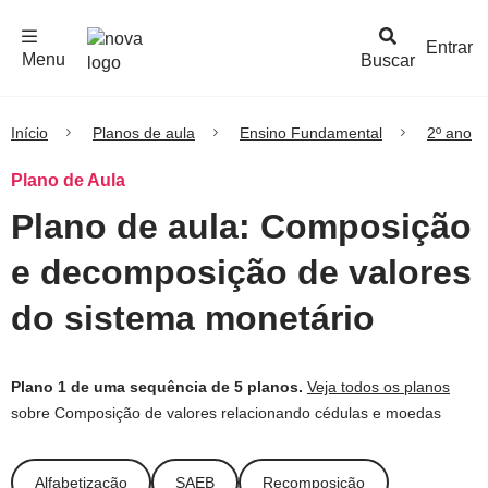
F
c
h
a
r
M
e
n
Logo
e
u
Entrar
Menu
Buscar
Nova
Escola
Início
Planos de aula
Ensino Fundamental
2º ano
Plano de Aula
Plano de aula: Composição
e decomposição de valores
do sistema monetário
Plano 1 de uma sequência de 5 planos.
Veja todos os planos
sobre Composição de valores relacionando cédulas e moedas
Alfabetização
SAEB
Recomposição