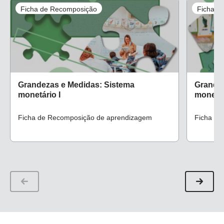
Ficha de Recomposição
Ficha d
Grandezas e Medidas: Sistema
Grandez
monetário I
monetári
Ficha de Recomposição de aprendizagem
Ficha de