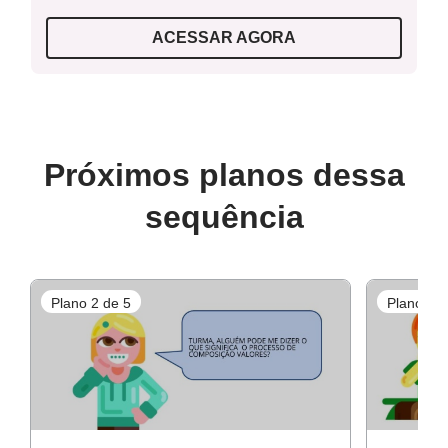
Lápis e borracha;
ACESSAR AGORA
Atividades impressas.
Texto de apoio - Guia para incentivar a busca por
outras formas de resolver
Próximos planos dessa
sequência
Guia de intervenção
Plano 2 de 5
Plano 3 d