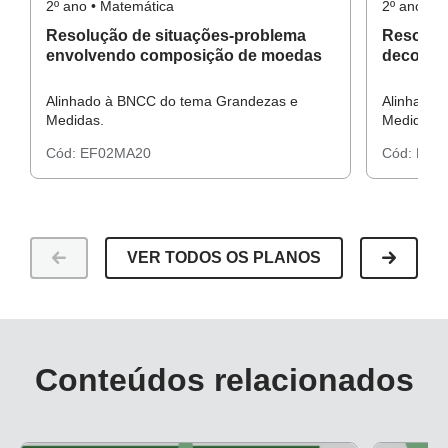
2º ano • Matemática
2º ano • 
Resolução de situações-problema
Resoluç
envolvendo composição de moedas
decompo
Alinhado à BNCC do tema Grandezas e
Alinhado 
Medidas.
Medidas.
Cód:
EF02MA20
Cód:
EF0
VER TODOS OS PLANOS
Conteúdos relacionados