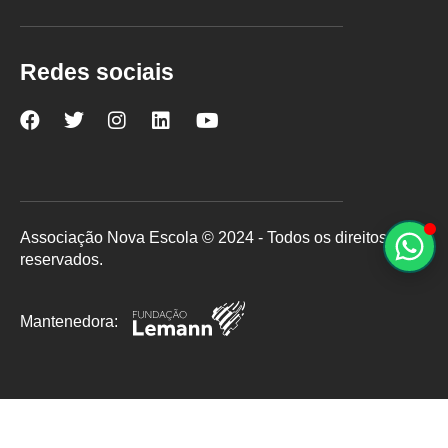
Redes sociais
Nova
Nova
Nova
Nova
Nova
Escola
Escola
Escola
Escola
Escola
no
no
no
no
no
Facebook
Twitter
Instagram
LinkedIn
YouTube
Associação Nova Escola © 2024 - Todos os direitos
reservados.
Mantenedora: