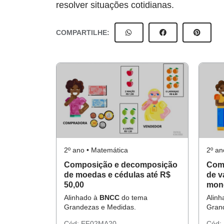
resolver situações cotidianas.
COMPARTILHE:
2º ano • Matemática
2º an
Composição e decomposição
Com
de moedas e cédulas até R$
de v
50,00
mone
Alinhado à
BNCC
do tema
Alin
Grandezas e Medidas.
Gran
Cód:
EF02MA20
Cód: