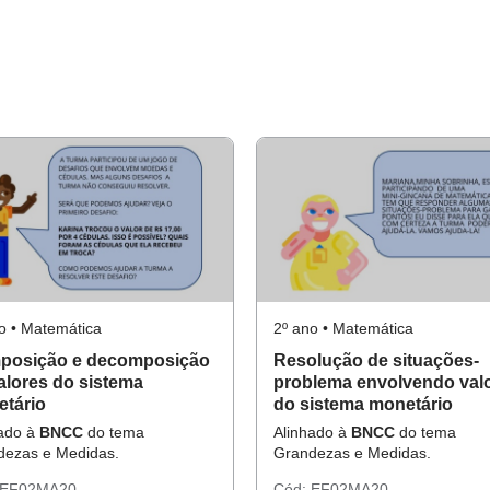
o • Matemática
2º ano • Matemática
posição e decomposição
Resolução de situações-
alores do sistema
problema envolvendo val
tário
do sistema monetário
hado à
BNCC
do tema
Alinhado à
BNCC
do tema
dezas e Medidas.
Grandezas e Medidas.
EF02MA20
Cód:
EF02MA20