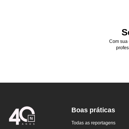
S
Com sua d
profes
Logo
Boas práticas
Nova
Escola
Todas as reportagens