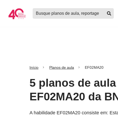
Logo
Buscar
Nova
planos
Escola
de
aula,
notícias,
cursos
e
mais
Início
Planos de aula
EF02MA20
5 planos de aula
EF02MA20 da B
A habilidade EF02MA20 consiste em: Estab