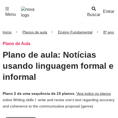
F
c
h
a
r
M
e
n
Logo
e
u
Entrar
Menu
Buscar
Nova
Escola
Início
Planos de aula
Ensino Fundamental
8º ano
Plano de Aula
Plano de aula: Notícias
usando linguagem formal e
informal
Plano 2 de uma sequência de 15 planos.
Veja todos os planos
sobre Writing skills I: write and revise one's text regarding accuracy
and coherence to the communicative proposal (genre)