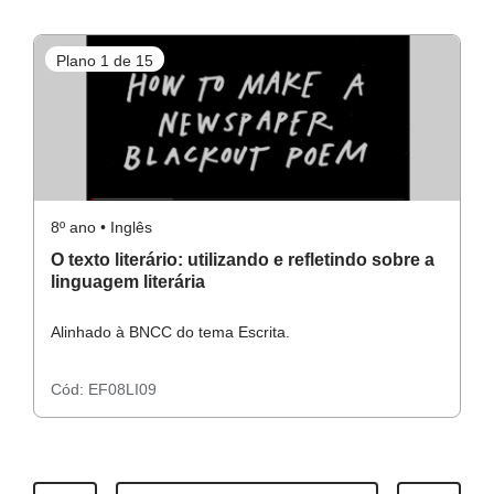
Plano 1 de 15
P
8º ano • Inglês
8º
O texto literário: utilizando e refletindo sobre a
C
linguagem literária
Alinhado à BNCC do tema Escrita.
Al
Cód:
EF08LI09
C