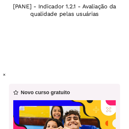
e adequação ao público, conteúdo a ser comunicado,
organização textual, legibilidade, estrutura de frases)
Professor-autor:
Juliana Neves
Mentor:
Newton Murce
Especialista:
Celina Fernandes
×
Novo curso gratuito