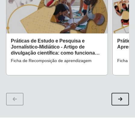
dos gêneros de discurso na escola.
Linguagem em
(Dis)curso
– LemD, v. 8, n. 3, p. 581-612, set./dez. 2008.
Práticas de Estudo e Pesquisa e
Prática
Jornalístico-Midiático - Artigo de
Apresen
divulgação científica: como funcionam
as vacinas?
Ficha de Recomposição de aprendizagem
Ficha de