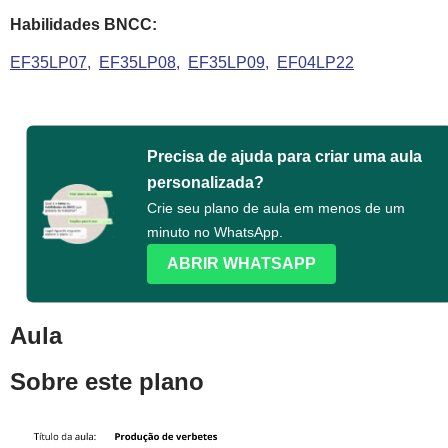
Habilidades BNCC:
EF35LP07
EF35LP08
EF35LP09
EF04LP22
Precisa de ajuda para criar uma aula
personalizada?
Crie seu plano de aula em menos de um
minuto no WhatsApp.
ABRIR WHATSAPP
Aula
Sobre este plano