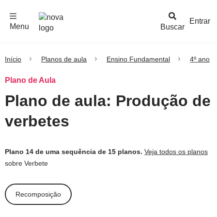
F
c
h
a
r
M
e
n
Logo
e
u
Entrar
Menu
Buscar
Nova
Escola
Início
Planos de aula
Ensino Fundamental
4º ano
Plano de Aula
Plano de aula: Produção de
verbetes
Plano 14 de uma sequência de 15 planos.
Veja todos os planos
sobre Verbete
Recomposição