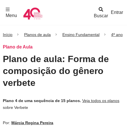
F
c
h
a
r
M
e
n
Logo
e
u
Entrar
Menu
Buscar
Nova
Escola
Início
Planos de aula
Ensino Fundamental
4º ano
Plano de Aula
Plano de aula: Forma de
composição do gênero
verbete
Plano 4 de uma sequência de 15 planos.
Veja todos os planos
sobre Verbete
Por:
Márcia Regina Pereira