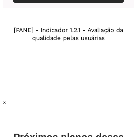
Finalidade da aula:
Analisar a composição do gênero
verbete e construir uma tabela com suas características
Ano:
4º ano do Ensino Fundamental
Gênero:
Verbete
Objeto(s) do conhecimento:
Forma e composição do texto
/ coesão e articuladores
Prática de linguagem:
Análise Linguística e Semiótica
Habilidade(s) da BNCC:
EF04LP23
Esta é a quarta aula de uma sequência de 15 planos de
aula. Recomendamos o uso desse plano em sequência.
×