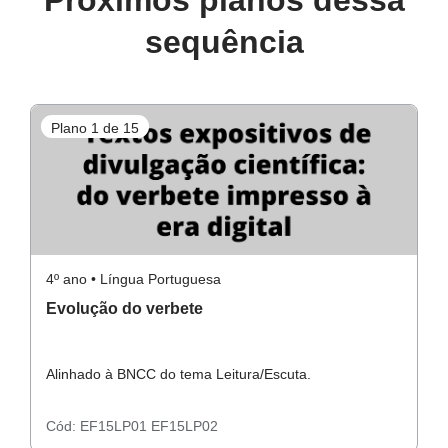
Próximos planos dessa
sequência
Plano 1 de 15
P
4º ano • Língua Portuguesa
4º
Evolução do verbete
C
Alinhado à BNCC do tema Leitura/Escuta.
Al
Cód:
EF15LP01
EF15LP02
C
E