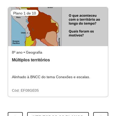
Plano 1 de 10
P
8º ano • Geografia
8º
Múltiplos territórios
N
Alinhado à BNCC do tema Conexões e escalas.
A
Cód:
EF08GE05
C