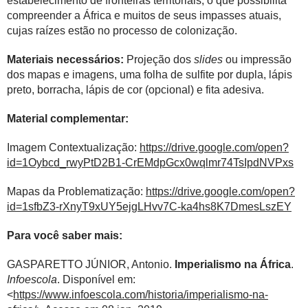
estabelecimento de fronteiras territoriais, o que possibilita
compreender a África e muitos de seus impasses atuais,
cujas raízes estão no processo de colonização.
Materiais necessários:
Projeção dos
slides
ou impressão
dos mapas e imagens, uma folha de sulfite por dupla, lápis
preto, borracha, lápis de cor (opcional) e fita adesiva.
Material complementar:
Imagem Contextualização:
https://drive.google.com/open?
id=1Oybcd_rwyPtD2B1-CrEMdpGcx0wqlmr74TsIpdNVPxs
Mapas da Problematização:
https://drive.google.com/open?
id=1sfbZ3-rXnyT9xUY5ejgLHvv7C-ka4hs8K7DmesLszEY
Para você saber mais:
GASPARETTO JÚNIOR, Antonio.
Imperialismo na África
.
Infoescola
. Disponível em:
<
https://www.infoescola.com/historia/imperialismo-na-