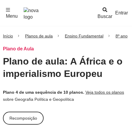
F
c
h
a
r
M
e
n
Logo
e
u
Entrar
Menu
Buscar
Nova
Escola
Início
Planos de aula
Ensino Fundamental
8º ano
Plano de Aula
Plano de aula: A África e o
imperialismo Europeu
Plano 4 de uma sequência de 10 planos.
Veja todos os planos
sobre Geografia Política e Geopolítica
Recomposição