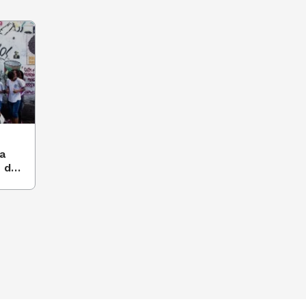
a
s do