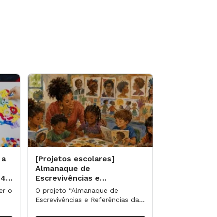
 a
[Projetos escolares]
[Projetos es
Almanaque de
Saberes qui
 40
Escrevivências e
identidade 
Referências da Nossa
étnico-racia
er o
O projeto “Almanaque de
O projeto “Sab
Turma
escolar
Escrevivências e Referências da
identidade e e
Nossa Turma” propõe uma
racial no currí