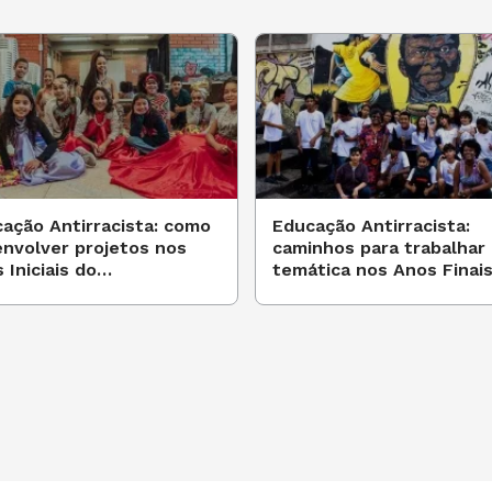
relações causais entre as ideologias
o do imperialismo europeu e seus
nado às aulas de História do 8º ano do
sa o professor no planejamento de
ndo no século 19.
ação Antirracista: como
Educação Antirracista:
nvolver projetos nos
caminhos para trabalhar 
 Iniciais do
temática nos Anos Finai
riais que podem ajudar o aluno a
damental?
Fundamental
 significados dos discursos
os negativos para povos indígenas
Américas.
bre Darwinismo social no Brasil,
 luta e resistências dos povos indígenas,