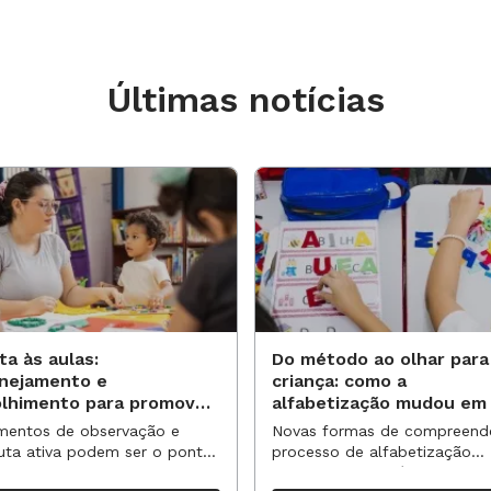
m ainda com sugestões de
odem ser estimuladas em classe.
Últimas notícias
 nas redes sociais
amental, o plano aborda a história
líticas, econômicas, sociais e culturais
 material, o professor pode promover a
iolências contra pessoas negras,
e indígenas. O foco do plano é
 construção de uma cultura de paz, a
ta às aulas:
Do método ao olhar para
anejamento e
criança: como a
olhimento para promover
alfabetização mudou em
vas aprendizagens
anos?
entos de observação e
Novas formas de compreend
uta ativa podem ser o ponto
processo de alfabetização
 pluralidades étnicas no
partida para reorganizar
influenciaram políticas e