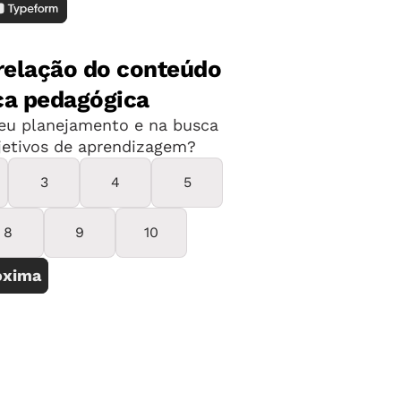
r contemplado em diferentes
DE AULA GRATUITOS
S DE USO REMOTO
a valorização da cultura afro-
es nacionais. Além disso, incentiva os
bidas e combate preconceitos
zes, replicados no ambiente escolar.
de todos os alunos.
gos africanos promovem Educação