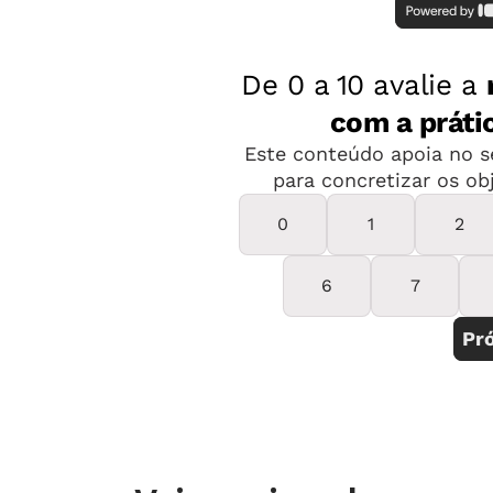
inter e transdisciplinar, que deve se
componentes curriculares”, comenta.
CONFIRA PLANOS 
COM SUGESTÕE
O ensino das
questões raciais
ajuda n
brasileira e indígena como component
alunos a eliminarem ideias preconce
aprendidos em sociedade e, muitas ve
Os benefícios desse aprendizado são 
Leia também: Brincadeiras e jo
Antirracista de forma lúdica