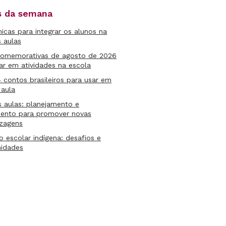
as da semana
micas para integrar os alunos na
s aulas
comemorativas de agosto de 2026
ar em atividades na escola
4 contos brasileiros para usar em
 aula
s aulas: planejamento e
mento para promover novas
izagens
lo escolar indígena: desafios e
nidades