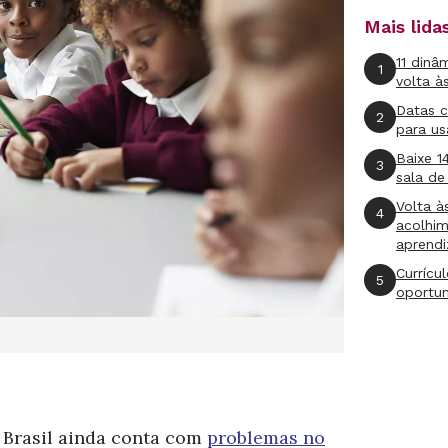
Mais lid
11 dinâ
1
volta à
Datas 
2
para us
Baixe 1
3
sala de
Volta à
4
acolhi
aprend
Currícu
5
oportu
 Brasil ainda conta com
problemas no