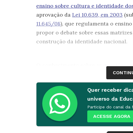
ensino sobre cultura e identidade do
aprovação da
Lei 10.639, em 2003
(su
11.645/08
), que regulamenta o ensino
propor o debate sobre essas matrizes
construção da identidade nacional.
O conhecimento sobre as
questões ra
CONTIN
enfrentamento do racismo
e das viol
professora Sherol dos Santos, mestre
Quer receber dic
Grande do Sul, escolas e professores
universo da Edu
as possibilidades de exploração dess
Participe do canal da
“Ficou fixado na cabeça de muitas pe
ACESSE AGORA
exclusivo da disciplina de História,