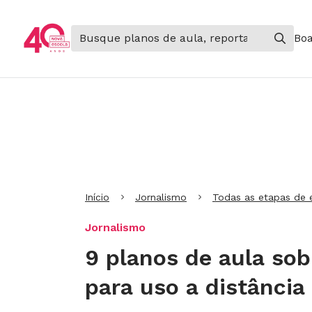
Boa
Ir para Cabeçalho
Ir para Menu
Ir para conteúdo principal
Ir para Rodapé
Início
Jornalismo
Todas as etapas de 
Jornalismo
9 planos de aula sob
para uso a distância