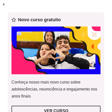
×
Habilidade (s) da Base:
(EF08GE06) Analisar a atuação
das organizações mundiais nos processos de integração
Novo curso gratuito
cultural e econômica nos contextos americano e africano,
reconhecendo, em seus lugares de vivência, marcas
desses processos.
Conheça nosso mais novo curso sobre
adolescências, neurociência e engajamento nos
anos finais
VER CURSO