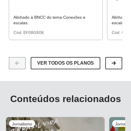
Alinhado à BNCC do tema Conexões e
Alinhado 
escalas.
escalas.
Cód:
EF08GE06
Cód:
EF0
VER TODOS OS PLANOS
Conteúdos relacionados
Jornalismo
Jornali