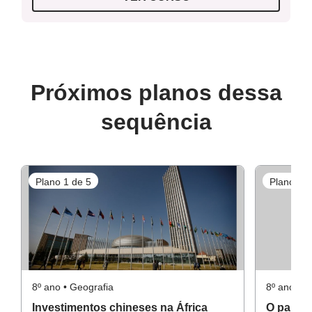
Próximos planos dessa
sequência
Plano 1 de 5
Plano 3 d
8º ano • Geografia
8º ano • G
Investimentos chineses na África
O papel