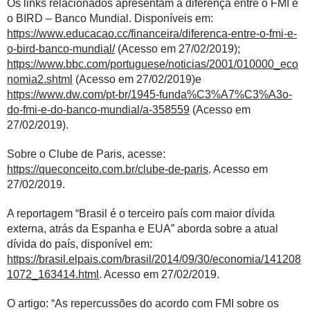
Os links relacionados apresentam a diferença entre o FMI e
o BIRD – Banco Mundial. Disponíveis em:
https://www.educacao.cc/financeira/diferenca-entre-o-fmi-e-
o-bird-banco-mundial/
(Acesso em 27/02/2019);
https://www.bbc.com/portuguese/noticias/2001/010000_eco
nomia2.shtml
(Acesso em 27/02/2019)e
https://www.dw.com/pt-br/1945-funda%C3%A7%C3%A3o-
do-fmi-e-do-banco-mundial/a-358559
(Acesso em
27/02/2019).
Sobre o Clube de Paris, acesse:
https://queconceito.com.br/clube-de-paris
. Acesso em
27/02/2019.
A reportagem “Brasil é o terceiro país com maior dívida
externa, atrás da Espanha e EUA” aborda sobre a atual
dívida do país, disponível em:
https://brasil.elpais.com/brasil/2014/09/30/economia/141208
1072_163414.html
. Acesso em 27/02/2019.
O artigo: “As repercussões do acordo com FMI sobre os