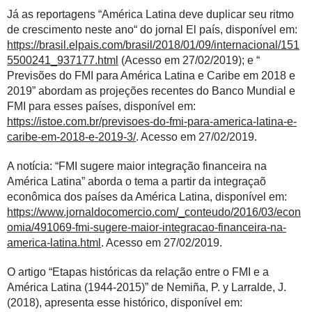
Já as reportagens “América Latina deve duplicar seu ritmo
de crescimento neste ano“ do jornal El país, disponível em:
https://brasil.elpais.com/brasil/2018/01/09/internacional/151
5500241_937177.html
(Acesso em 27/02/2019); e “
Previsões do FMI para América Latina e Caribe em 2018 e
2019” abordam as projeções recentes do Banco Mundial e
FMI para esses países, disponível em:
https://istoe.com.br/previsoes-do-fmi-para-america-latina-e-
caribe-em-2018-e-2019-3/
. Acesso em 27/02/2019.
A notícia: “FMI sugere maior integração financeira na
América Latina” aborda o tema a partir da integraçaõ
econômica dos países da América Latina, disponível em:
https://www.jornaldocomercio.com/_conteudo/2016/03/econ
omia/491069-fmi-sugere-maior-integracao-financeira-na-
america-latina.html
. Acesso em 27/02/2019.
O artigo “Etapas históricas da relação entre o FMI e a
América Latina (1944-2015)” de Nemiña, P. y Larralde, J.
(2018), apresenta esse histórico, disponível em: