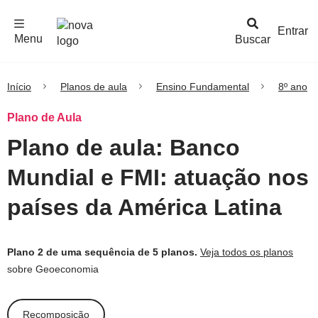
F
c
h
a
r
M
e
n
Logo
e
u
Entrar
Menu
Buscar
Nova
Escola
Início
Planos de aula
Ensino Fundamental
8º ano
Plano de Aula
Plano de aula: Banco
Mundial e FMI: atuação nos
países da América Latina
Plano 2 de uma sequência de 5 planos.
Veja todos os planos
sobre Geoeconomia
Recomposição