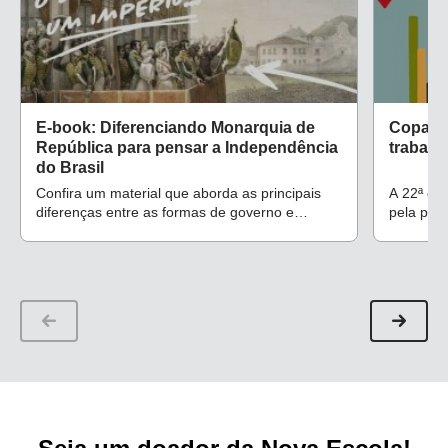
E-book: Diferenciando Monarquia de
Copa d
República para pensar a Independência
trabalh
do Brasil
Confira um material que aborda as principais
A 22ª edi
diferenças entre as formas de governo e
pela pri
permite trabalhar a iconografia com alunos do
propostas
1º ao 5º ano
países q
construçã
competiç
viagem n