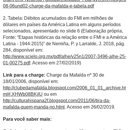
08-06und02-charge-da-mafalda-e-tabela.pdf
2. Tabela: Débitos acumulados do FMI em milhões de
dólares em países da América Latina em alguns períodos
selecionados, apresentado no slide 6 (Elaboração própria,
Fonte: “Etapas históricas da relação entre o FMI e a América
Latina - 1944-2015)” de Nemiña, P. y Larralde, J. 2018, pág.
284, disponível em:
http://www.scielo.org.mx/pdf/alhe/v25n1/2007-3496-alhe-25-
01-00275.pdf
. Acesso em 27/02/2019)
Link para a charge:
Charge da Mafalda nº 30 de
18/01/2006, disponível em:
http://clubedamafalda.blogspot.com/2006_01_01_archive.ht
ml#.XHWb08BKjIU
ou em
http://culturahispana2f.blogspot.com/2011/06/tira-da-
mafalda-quem-manda-no.html
. Acesso em 26/02/2019.
Para você saber mais: