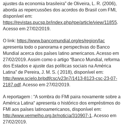
ajustes da economia brasileira” de Oliveira, L. R. (2006),
aborda as repercussões dos acordos do Brasil com FMI,
disponível em:
https://revistas.pucsp.br/index.php/rpe/article/view/11855
.
Acesso em 27/02/2019.
O link:
https://www.bancomundial.org/es/region/lac
apresenta todo o panorama e perspectivas do Banco
Mundial acerca dos países latino americanos. Acesso em
27/02/2019. Assim como o artigo “Banco Mundial, reforma
dos Estados e ajuste das políticas sociais na América
Latina” de Pereira, J. M. S. ( 2018), disponível em:
http://www.scielo.br/pdf/csc/v23n7/1413-8123-csc-23-07-
2187.pdf
. Acesso em 27/02/2019.
A reportagem : “A sombra do FMI paira novamente sobre a
América Latina“ apresenta o histórico dos empréstimos do
FMI aos países latinoamericanos, disponível em:
http://www.vermelho.org.br/noticia/310907-1
. Acesso em
27/02/2019.