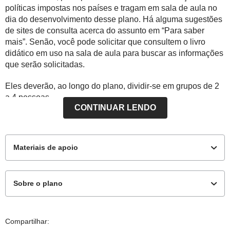
políticas impostas nos países e tragam em sala de aula no
dia do desenvolvimento desse plano. Há alguma sugestões
de sites de consulta acerca do assunto em “Para saber
mais”. Senão, você pode solicitar que consultem o livro
didático em uso na sala de aula para buscar as informações
que serão solicitadas.
Eles deverão, ao longo do plano, dividir-se em grupos de 2
a 4 pessoas.
CONTINUAR LENDO
Como adequar à sua realidade:
O Brasil obteve
significativos empréstimos do FMI que colaboraram para
aumento da sua dívida externa, principalmente nos anos
Materiais de apoio
1990. Se achar conveniente cite que as dívidas externas
brasileiras atingiu cerca de US$ 53 bilhões em 1980, US$
95 bilhões em 1990, US$ 129 bilhões em 1995; US$ 215
Sobre o plano
bilhões em 2000. A partir daí verificou-se queda devido ao
aumento de dívida interna. Em 2005, a dívida pública líquida
Material complementar
(interna e externa) atingiu mais de um bilhão de reais,
Este plano de aula foi produzido pelo Time de Autores
equivalente a 51% do PIB do país.
Compartilhar: