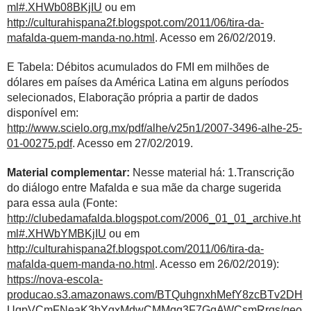
ml#.XHWb08BKjIU
ou em
http://culturahispana2f.blogspot.com/2011/06/tira-da-
mafalda-quem-manda-no.html
. Acesso em 26/02/2019.
E Tabela: Débitos acumulados do FMI em milhões de
dólares em países da América Latina em alguns períodos
selecionados, Elaboração própria a partir de dados
disponível em:
http://www.scielo.org.mx/pdf/alhe/v25n1/2007-3496-alhe-25-
01-00275.pdf
. Acesso em 27/02/2019.
Material complementar:
Nesse material há: 1.Transcrição
do diálogo entre Mafalda e sua mãe da charge sugerida
para essa aula (Fonte:
http://clubedamafalda.blogspot.com/2006_01_01_archive.ht
ml#.XHWbYMBKjIU
ou em
http://culturahispana2f.blogspot.com/2011/06/tira-da-
mafalda-quem-manda-no.html
. Acesso em 26/02/2019):
https://nova-escola-
producao.s3.amazonaws.com/BTQuhgnxhMefY8zcBTv2DH
UqpVCmFNeaK3bYgxMdwCMMqq3F7GqAWCsmRrqs/geo