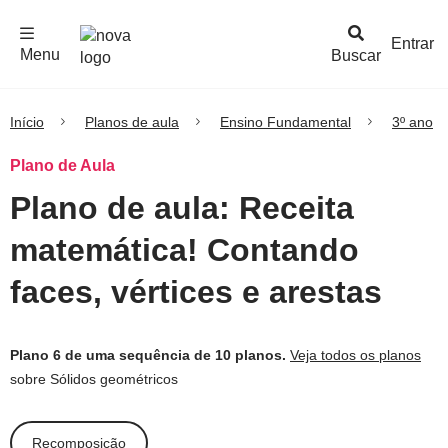
F
c
h
a
r
M
e
n
Logo
e
u
Entrar
Menu
Buscar
Nova
Escola
Início
Planos de aula
Ensino Fundamental
3º ano
Plano de Aula
Plano de aula: Receita
matemática! Contando
faces, vértices e arestas
Plano 6 de uma sequência de 10 planos.
Veja todos os planos
sobre Sólidos geométricos
Recomposição