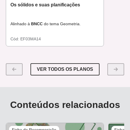
Os sólidos e suas planificações
Alinhado à
BNCC
do tema Geometria.
Cód:
EF03MA14
VER TODOS OS PLANOS
Conteúdos relacionados
Ficha de Recomposição
Ficha d