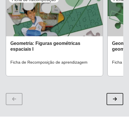
Geometria: Figuras geométricas
Geomet
espaciais I
geomét
Ficha de Recomposição de aprendizagem
Ficha de