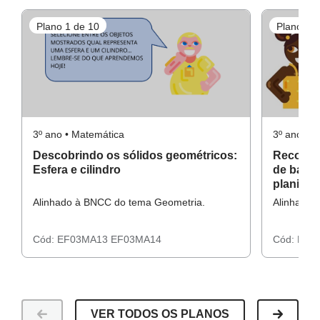
Plano 1 de 10
Plano 2 d
3º ano • Matemática
3º ano • 
Descobrindo os sólidos geométricos:
Reconhe
Esfera e cilindro
de base 
planific
Alinhado à BNCC do tema Geometria.
Alinhado 
Cód:
EF03MA13
EF03MA14
Cód:
EF0
VER TODOS OS PLANOS