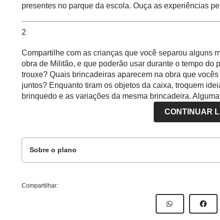
presentes no parque da escola. Ouça as experiências pe
2
Compartilhe com as crianças que você separou alguns ma
obra de Militão, e que poderão usar durante o tempo do 
trouxe? Quais brincadeiras aparecem na obra que vocês 
juntos? Enquanto tiram os objetos da caixa, troquem id
brinquedo e as variações da mesma brincadeira. Algumas 
que o pião tem o mesmo nome em todos os lugares? Quem
CONTINUAR 
conhece por outro nome? Quais são as diferentes maneir
amarelinha? Existe mais de um? Alguém já fez bolhas de
Se houver crianças provenientes de diferentes regiões d
Sobre o plano
esta diversidade e desenvolva com elas o diálogo sobre a
Convide-as a brincar e diga que podem escolher os brinqu
parque como desejarem, inclusive os brinquedos fixos, 
Este plano de atividade foi elaborado pelo Time de A
Compartilhar:
brincadeira se dará
individualmente
ou em
pequenos gr
Autor:
Fernanda Silvia Lionese
3