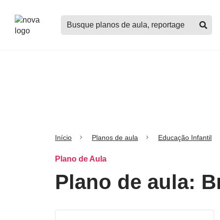
Logo
Buscar
Nova
planos
Escola
de
aula,
notícias,
cursos
e
mais
Início
Planos de aula
Educação Infantil
Plano de Aula
Plano de aula: B