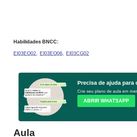
Habilidades BNCC:
EI03EO02
EI03EO06
EI03CG02
Precisa de ajuda para 
Crie seu plano de aula em m
ABRIR WHATSAPP
Aula