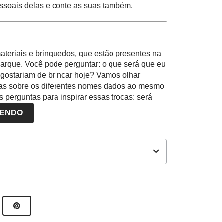
ssoais delas e conte as suas também.
teriais e brinquedos, que estão presentes na
parque. Você pode perguntar: o que será que eu
gostariam de brincar hoje? Vamos olhar
eias sobre os diferentes nomes dados ao mesmo
perguntas para inspirar essas trocas: será
 sabe brincar, já brincou? E a peteca, alguém
LENDO
as de pular corda? Qual o formato da
 sabão? O que utilizou?
o Brasil, ou mesmo de outros países, aproveite
s diferenças culturais nas brincadeiras.
edo, os materiais e utilizar o espaço do
como balança, escorregador e casinha. A
utores NOVA ESCOLA
upos
, conforme a preferência das crianças.