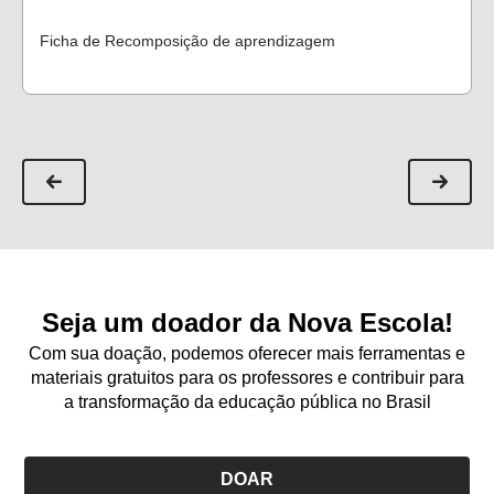
terminado com o último grupo, sinalize que terão mais
alguns minutos para brincar nas atividades de
livre escolha
.
Ficha de Recomposição de aprendizagem
Participe das brincadeiras das crianças, observe as
interações e explorações e ouça as conversas delas. Esses
momentos do brincar livre são ótimas oportunidades para
você entender algumas relações, ideias e visões de mundo
da criança e para planejar suas próximas atividades. Avise
novamente quando faltar cinco minutos. Quando terminar o
tempo, peça que ajudem a organizar a sala. Neste
momento, cante uma música que já usa nos momentos de
arrumação. (Sugestão: cante ou coloque a música Tudo tem
seu lugar,
disponível aqui
, a partir de 0:54).
Seja um doador da Nova Escola!
Com sua doação, podemos oferecer mais ferramentas e
materiais gratuitos para os professores e contribuir para
a transformação da educação pública no Brasil
DOAR