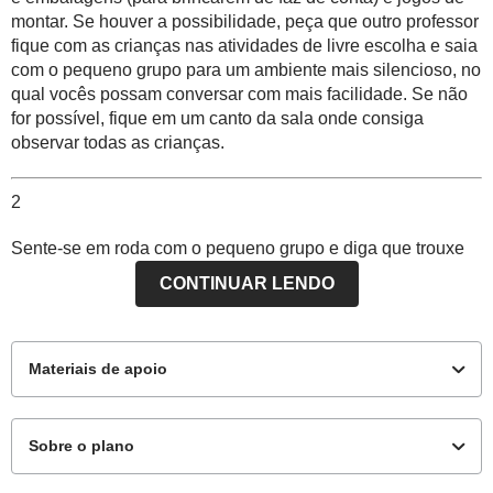
montar. Se houver a possibilidade, peça que outro professor
fique com as crianças nas atividades de
livre escolha
e saia
com o
pequeno grupo
para um ambiente mais silencioso, no
qual vocês possam conversar com mais facilidade. Se não
for possível, fique em um canto da sala onde consiga
observar todas as crianças.
2
Sente-se em roda com o
pequeno grupo
e diga que trouxe
algumas receitas enviadas pelos familiares. Pegue uma
CONTINUAR LENDO
receita para começar. Leia o título, os ingredientes e o modo
de preparo, apontando enquanto lê. Converse sobre a
receita.A criança que a trouxe pode identificá-la e levantar,
ou levantar a mão, ou expressar seu contentamento com a
Materiais de apoio
situação. Acolha sua manifestação e garanta às outras que
vocês ainda verão as receitas que elas trouxeram também.
Deixe que contem se já comeram aquilo, se gostam ou não,
Sobre o plano
se conhecem os ingredientes, se alguém que conhecem
costuma preparar essa receita etc. Valorize suas ideias e