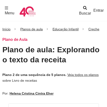
F
c
h
a
r
M
e
n
Logo
e
u
Entrar
Menu
Buscar
Nova
Escola
Início
Planos de aula
Educação Infantil
Creche
Plano de Aula
Plano de aula: Explorando
o texto da receita
Plano 2 de uma sequência de 5 planos.
Veja todos os planos
sobre Livro de receitas
Por:
Helena Cristina Cintra Eher