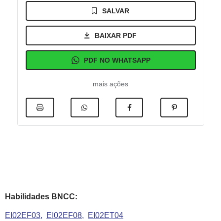
SALVAR
BAIXAR PDF
PDF NO WHATSAPP
mais ações
Habilidades BNCC:
EI02EF03
EI02EF08
EI02ET04