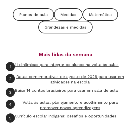
Problematizando com as proporções diretas
(5º
ano)
Planos de aula
Medidas
Matemática
Neste plano, o trabalho é com proporções. A
Grandezas e medidas
proposta original, seguindo a habilidade
prevista na Base Nacional Comum Curricular
(BNCC) de resolver problemas com variação de
Mais lidas da semana
proporcionalidade direta, traz situações-
11 dinâmicas para integrar os alunos na volta às aulas
1
problema que envolvem a alteração de
ingredientes de receitas.
Datas comemorativas de agosto de 2026 para usar em
2
atividades na escola
Na adaptação para realizar a atividade em casa,
Baixe 14 contos brasileiros para usar em sala de aula
3
a sugestão é que os alunos sejam desafiados a
Volta às aulas: planejamento e acolhimento para
4
dividir ingredientes, como bolachas ou pedaços
promover novas aprendizagens
de uma barra de chocolate, seguindo diferentes
Currículo escolar indígena: desafios e oportunidades
5
critérios matemáticos.
Mais detalhes aqui
.