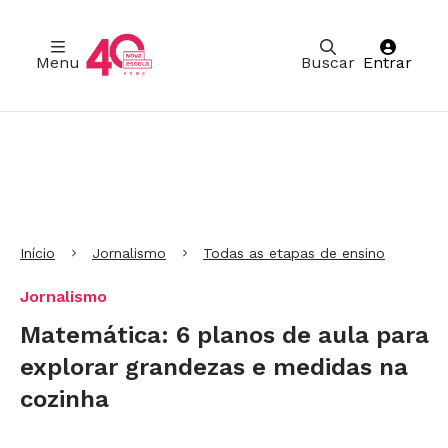
Menu
Buscar
Entrar
Ir para Cabeçalho
Ir para Menu
Ir para conteúdo principal
Ir para Rodapé
Início
Jornalismo
Todas as etapas de ensino
Jornalismo
Matemática: 6 planos de aula para
explorar grandezas e medidas na
cozinha