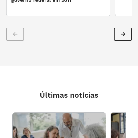
Consultoria e especialista do Time de Autores
governo federal em 2011
NOVA ESCOLA.
PESQUISE PLANOS DE AULA DE MATEMÁTICA
Saúde, o açúcar e o sódio em alimentos
(7º ano)
Esta atividade propõe que os alunos analisem
rótulos de embalagens para verificar a
quantidade de açúcar e sódio presente na
composição de cada produto. Para usar este
plano de aula a distância, o educador pode
Últimas notícias
sugerir que os alunos verifiquem essas
informações nos alimentos que tem em casa
para resolverem situações-problema. “Nesse
caso, a discussão sobre a porcentagem de sódio
e açúcar pode ser feita, inclusive, com o uso da