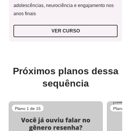
adolescências, neurociência e engajamento nos
anos finais
Atividade para impressão - Exemplos de
VER CURSO
Conectores
Próximos planos dessa
Para o professor
sequência
Resolução da atividade - Atividades propostas
Plano 1 de 15
Plano 2 d