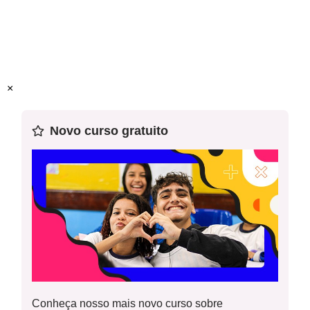
Habilidade(s) da BNCC:
EF69LP18,
EF69LP19
Esta é a oitava aula de uma sequência de 15 planos de
aula. Recomendamos o uso desse plano em sequência.
×
Atividade para impressão - Terceira Atividade
Novo curso gratuito
Atividade para impressão - Quadro Operadores
Atividade para impressão - Fichas de Finalidades
Conheça nosso mais novo curso sobre