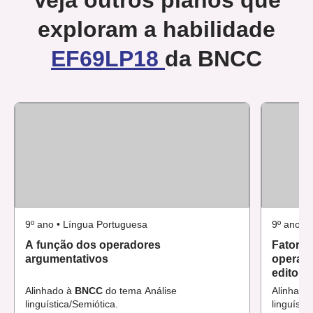
Veja outros planos que
exploram a habilidade
EF69LP18
da BNCC
9º ano • Língua Portuguesa
9º ano •
A função dos operadores
Fatores
argumentativos
operado
editoria
Alinhado à
BNCC
do tema Análise
Alinhado
linguística/Semiótica.
linguísti