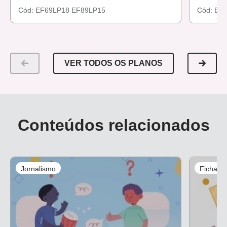
Cód:
EF69LP18
EF89LP15
Cód:
EF
VER TODOS OS PLANOS
Conteúdos relacionados
Jornalismo
Ficha d