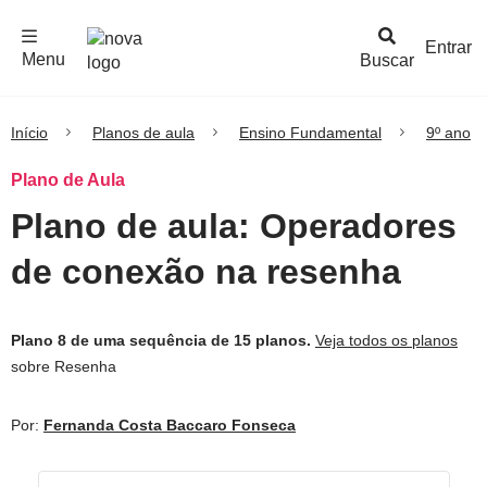
F
c
h
a
r
M
e
n
Logo
e
u
Entrar
Menu
Buscar
Nova
Escola
Início
Planos de aula
Ensino Fundamental
9º ano
Plano de Aula
Plano de aula: Operadores
de conexão na resenha
Plano 8 de uma sequência de 15 planos.
Veja todos os planos
sobre Resenha
Por:
Fernanda Costa Baccaro Fonseca