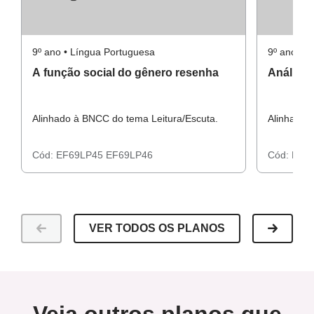
9º ano • Língua Portuguesa
9º ano • 
A função social do gênero resenha
Análise 
Alinhado à BNCC do tema Leitura/Escuta.
Alinhado 
Cód:
EF69LP45
EF69LP46
Cód:
EF6
VER TODOS OS PLANOS