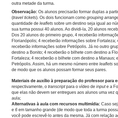
outra metade da turma.
Observação:
Os alunos precisarão formar duplas a parti
(
travel tickets
). Os dois funcionam como
grouping arrange
quantidade de
leaflets
sobre um destino seja igual ao n
sua turma possui 40 alunos. Ao dividi-la, 20 alunos rece
Dos 20 alunos do primeiro grupo, 4 receberão informaçõ
Florianópolis; 4 receberão informações sobre Fortaleza;
receberão informações sobre Petrópolis. Já no outro gru
destino a Bonito; 4 receberão o bilhete com destino a Flo
Fortaleza; 4 receberão o bilhete com destino a Manaus; e
Petrópolis. Assim, há um mesmo número entre
leaflets
so
de modo que os alunos possam formar seus pares.
Materiais de auxílio à preparação do professor para e
respectivamente, o
transcript
para o vídeo de
input
e a Fo
que elas não devem ser entregues aos alunos uma vez q
aula;
Alternativas à aula com recursos multimídia:
Caso seja
e
6
em tamanho grande (de modo que toda a turma possa 
você pode escrevê-lo antes da mesma. Já com relação a