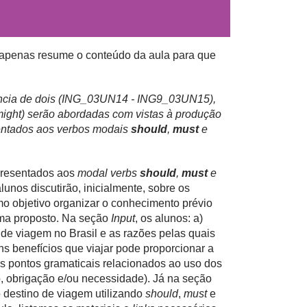
e apenas resume o conteúdo da aula para que
ência de dois (ING_03UN14 - ING9_03UN15),
might) serão abordadas com vistas à produção
sentados aos verbos modais
should
,
must
e
presentados aos
modal verbs
should
,
must
e
alunos discutirão, inicialmente, sobre os
mo objetivo organizar o conhecimento prévio
ema proposto. Na seção
Input
, os alunos: a)
 de viagem no Brasil e as razões pelas quais
ns benefícios que viajar pode proporcionar a
os pontos gramaticais relacionados ao uso dos
, obrigação e/ou necessidade). Já na seção
o destino de viagem utilizando
should
,
must
e