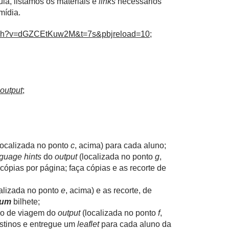
ula, listamos os materiais e
links
necessários
mídia.
atch?v=dGZCEtKuw2M&t=7s&pbjreload=10
;
output
;
localizada no ponto
c
, acima) para cada aluno;
guage hints
do
output
(localizada no ponto
g
,
cópias por página; faça cópias e as recorte de
alizada no ponto
e
, acima) e as recorte, de
um
bilhete;
no de viagem do
output
(localizada no ponto
f
,
stinos e entregue um
leaflet
para cada aluno da