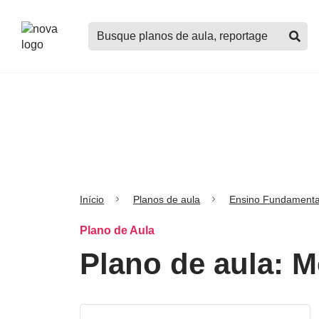
Logo
Buscar
Nova
planos
Escola
de
aula,
notícias,
cursos
e
mais
Início
Planos de aula
Ensino Fundamenta
Plano de Aula
Plano de aula: M