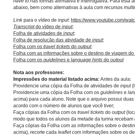
have to
nas formas afirmativa e interrogativa. Para esta a
abaixo, bem como alternativas à aula com recursos multi
Link
para o vídeo de
input
:
https://www.youtube.com/w
Transcript
do vídeo de
input
;
Folha de atividades de
input
;
Folha de resolução das atividade de
input
;
Folha com os
travel tickets
do
output
;
Folha com as informações sobre o destino de viagem do
Folha com os
guidelines
e
language hints
do
output
Nota aos professores:
Impressões do material listado acima:
Antes da aula:
Providencie uma cópia da Folha de atividades de
input
(
Providencie uma cópia da Folha com os
guidelines
e
lan
acima) para cada aluno. Note que o arquivo possui duas 
acordo com o número de alunos que você tiver;
Faça cópias da Folha com os
travel tickets
do
output
(loc
modo que todos os alunos da metade da turma recebam
Faça cópias da Folha com as informações sobre o desti
acima), recorte cada
leaflet
com informações sobre os de