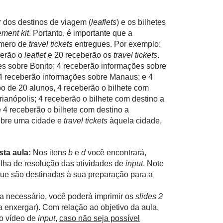
r dos destinos de viagem (
leaflets
) e os bilhetes
ment kit
. Portanto, é importante que a
úmero de
travel tickets
entregues. Por exemplo:
berão o
leaflet
e 20 receberão os
travel tickets
.
es sobre Bonito; 4 receberão informações sobre
 4 receberão informações sobre Manaus; e 4
po de 20 alunos, 4 receberão o bilhete com
rianópolis; 4 receberão o bilhete com destino a
 4 receberão o bilhete com destino a
bre uma cidade e
travel tickets
àquela cidade,
sta aula:
Nos itens
b
e
d
você encontrará,
lha de resolução das atividades de
input
. Note
ue são destinadas à sua preparação para a
 necessário, você poderá imprimir os
slides 2
enxergar). Com relação ao objetivo da aula,
o vídeo de
input
,
caso não seja possível