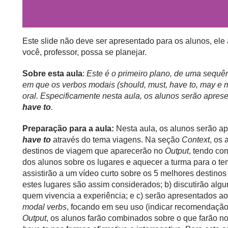
Este slide não deve ser apresentado para os alunos, el
você, professor, possa se planejar.
Sobre esta aula
:
Este é o primeiro plano, de uma sequ
em que os verbos modais (should, must, have to, may e 
oral. Especificamente nesta aula, os alunos serão apre
have to
.
Preparação para a aula:
Nesta aula, os alunos serão a
have to
através do tema viagens. Na seção
Context
, os 
destinos de viagem que aparecerão no
Output
, tendo co
dos alunos sobre os lugares e aquecer a turma para o t
assistirão a um vídeo curto sobre os 5 melhores destinos
estes lugares são assim considerados; b) discutirão algu
quem vivencia a experiência; e c) serão apresentados a
modal verbs
, focando em seu uso (indicar recomendação
Output
, os alunos farão combinados sobre o que farão n