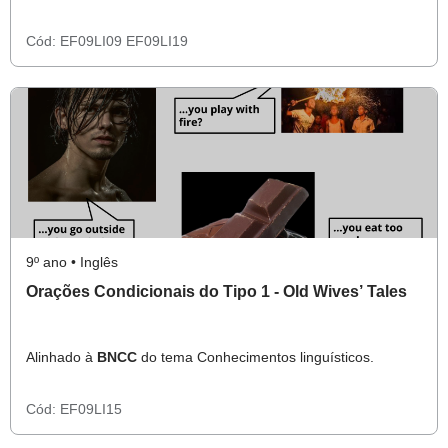
Cód:
EF09LI09
EF09LI19
9º ano • Inglês
Orações Condicionais do Tipo 1 - Old Wives’ Tales
Alinhado à
BNCC
do tema Conhecimentos linguísticos.
Cód:
EF09LI15