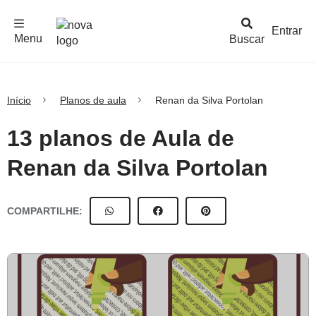
F
c
h
a
r
M
e
n
Logo
e
u
Entrar
Menu
Buscar
Nova
Escola
Início
Planos de aula
Renan da Silva Portolan
13 planos de Aula de
Renan da Silva Portolan
COMPARTILHE: