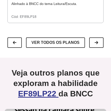
Alinhado à BNCC do tema Leitura/Escuta.
Al
Cód:
EF89LP18
C
VER TODOS OS PLANOS
Veja outros planos que
exploram a habilidade
EF89LP22
da BNCC