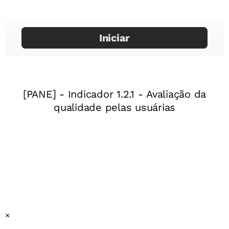
Mentor:
Mara Emília Gonçalves
Especialista:
Isabel Fernandes
Título da aula:
Jingles e propaganda política
Finalidade da aula:
Analisar e criar jingles, simulando as
propostas da eleição do líder de turma.
Ano:
8º ano do Ensino Fundamental
Gênero:
Propaganda política
Objeto(s) do conhecimento:
Escuta. Apreender o sentido
geral dos textos. Apreciação e réplica. Produção/
Proposta
Prática de linguagem:
Oralidade
Habilidade(s) da BNCC:
EF89LP22
Esta é a décima primeira aula de uma sequência de 15
planos de aula. Recomendamos o uso desse plano em
sequência.
×