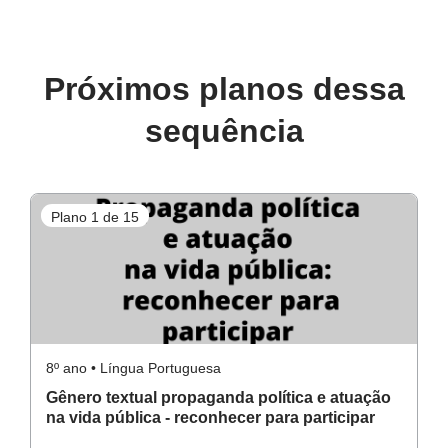
Próximos planos dessa
sequência
Plano 1 de 15
P
8º ano • Língua Portuguesa
8º
Gênero textual propaganda política e atuação
I
na vida pública - reconhecer para participar
p