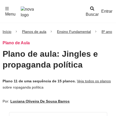
F
c
h
a
r
M
e
n
Logo
e
u
Entrar
Menu
Buscar
Nova
Escola
Início
Planos de aula
Ensino Fundamental
8º ano
Plano de Aula
Plano de aula: Jingles e
propaganda política
Plano 11 de uma sequência de 15 planos.
Veja todos os planos
sobre ropaganda política
Por:
Luciana Oliveira De Sousa Barros