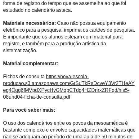
forma de registro do tempo que se assemelha ao que foi
estudado no calendário asteca.
Materiais necessários:
Caso não possua equipamento
eletrônico para a pesquisa, imprima os cartões de pesquisa.
É importante que os alunos estejam com material para
registro, e também para a produção artística da
sistematização.
Material complementar:
Fichas de consulta
https://nova-escola-
producao.s3.amazonaws.com/GrSuTkRsDcveY3Vr2THeAY
eg4Qqg6fMVpdXPycHyGMqpCTdg4HZDnrxZRFqd/his5-
08und04-ficha-de-consulta.pdf
Para você saber mais:
O uso dos calendários entre os povos da mesoamérica é
bastante complexo e envolve capacidades matemáticas que
não se adequam ao período de uma aula de 50 minutos de