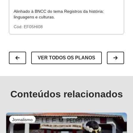
Alinhado à BNCC do tema Registros da história:
Al
linguagens e culturas.
li
Cód:
EF05HI08
C
VER TODOS OS PLANOS
Conteúdos relacionados
Jornalismo