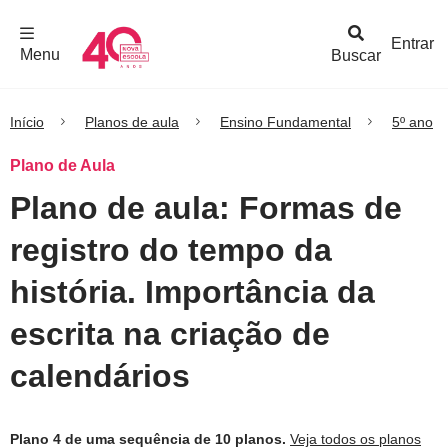
F
c
h
a
r
M
e
n
Logo
e
u
Entrar
Menu
Buscar
Nova
Escola
Início
Planos de aula
Ensino Fundamental
5º ano
Plano de Aula
Plano de aula: Formas de
registro do tempo da
história. Importância da
escrita na criação de
calendários
Plano 4 de uma sequência de 10 planos.
Veja todos os planos