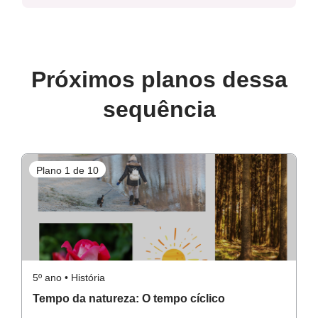
Próximos planos dessa
sequência
Plano 1 de 10
P
5º ano • História
5º
Tempo da natureza: O tempo cíclico
F
d