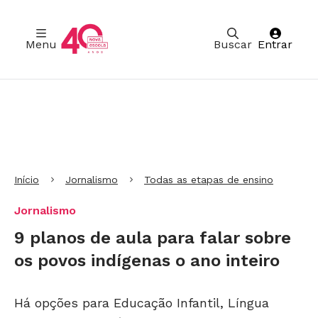
Menu
Buscar
Entrar
Ir para Cabeçalho
Ir para Menu
Ir para conteúdo principal
Ir para Rodapé
Início
Jornalismo
Todas as etapas de ensino
Jornalismo
9 planos de aula para falar sobre
os povos indígenas o ano inteiro
Há opções para Educação Infantil, Língua