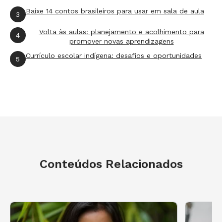
outras salas.
Baixe 14 contos brasileiros para usar em sala de aula
3
Língua Portuguesa
Volta às aulas: planejamento e acolhimento para
4
promover novas aprendizagens
Conhecendo as lendas indígenas (4º ano)
Currículo escolar indígena: desafios e oportunidades
5
A primeira aula de uma sequência de 15 sobre
lendas indígenas introduz o tema para os
alunos, fazendo-os enxergar os indígenas como
produtores de cultura.
Cultura indígena: Lenda Saterê Mawé (4º ano)
Use uma lenda do povo Saterê Mawé para
Conteúdos Relacionados
refletir sobre a substituição de substantivos e
pronomes no texto.