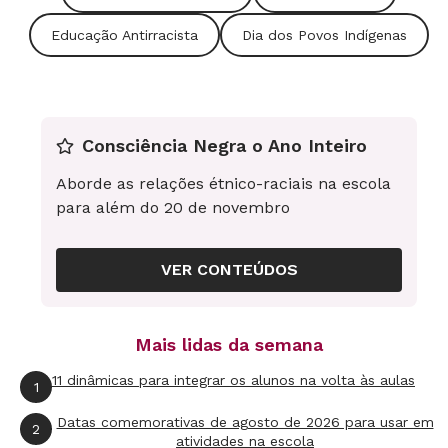
diferentes povos indígenas. Ela compõe uma
Educação Antirracista
Dia dos Povos Indígenas
sequência de cinco planos que exploram a
musicalidade indígena.
O canto indígena
Consciência Negra o Ano Inteiro
Este plano faz parte da sequência indicada no
Aborde as relações étnico-raciais na escola
plano anterior. Nele, uma canção do povo
para além do 20 de novembro
Krenak é o ponto de partida para uma
brincadeira sobre receber visitas com muita
VER CONTEÚDOS
dança.
Compartilhando a cultura sonora indígena
Mais lidas da semana
No final da sequência de atividades, convide a
11 dinâmicas para integrar os alunos na volta às aulas
turma a compartilhar tudo o que aprenderam
1
sobre os povos indígenas com os colegas de
Datas comemorativas de agosto de 2026 para usar em
2
atividades na escola