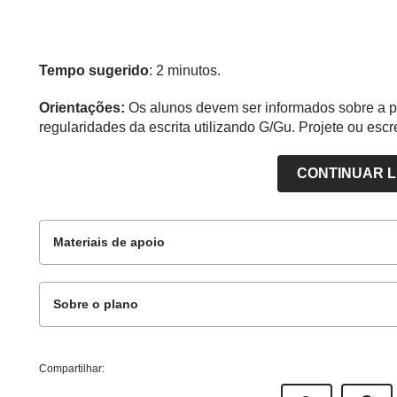
Tempo sugerido
: 2 minutos.
Orientações:
Os alunos devem ser informados sobre a pr
regularidades da escrita utilizando G/Gu. Projete ou esc
CONTINUAR 
Materiais de apoio
Sobre o plano
Para o professor
Este plano de aula foi produzido pelo Time de Aut
Compartilhar:
Professor-autor:
Amanda Sousa