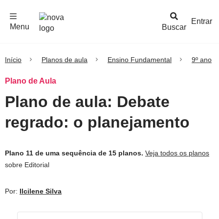
F
c
h
a
r
M
e
n
Logo
e
u
Entrar
Menu
Buscar
Nova
Escola
Início
Planos de aula
Ensino Fundamental
9º ano
Plano de Aula
Plano de aula: Debate
regrado: o planejamento
Plano 11 de uma sequência de 15 planos.
Veja todos os planos
sobre Editorial
Por:
Ilcilene Silva