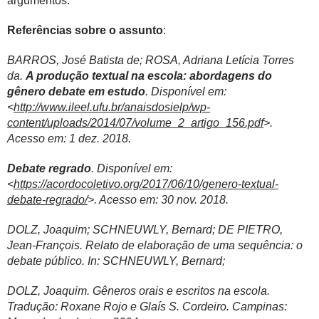
argumentos.
Referências sobre o assunto
:
BARROS, José Batista de; ROSA, Adriana Letícia Torres
da.
A produção textual na escola: abordagens do
gênero debate em estudo
. Disponível em:
<
http://www.ileel.ufu.br/anaisdosielp/wp-
content/uploads/2014/07/volume_2_artigo_156.pdf
>.
Acesso em: 1 dez. 2018.
Debate regrado
. Disponível em:
<
https://acordocoletivo.org/2017/06/10/genero-textual-
debate-regrado/
>. Acesso em: 30 nov. 2018.
DOLZ, Joaquim; SCHNEUWLY, Bernard; DE PIETRO,
Jean-François. Relato de elaboração de uma sequência: o
debate público. In: SCHNEUWLY, Bernard;
DOLZ, Joaquim. Gêneros orais e escritos na escola.
Tradução: Roxane Rojo e Glaís S. Cordeiro. Campinas: