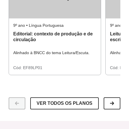
9º ano • Língua Portuguesa
9º ano • 
Editorial: contexto de produção e de
Leitura d
circulação
escrito 
Alinhado à BNCC do tema Leitura/Escuta.
Alinhado 
Cód:
EF89LP01
Cód:
EF8
VER TODOS OS PLANOS