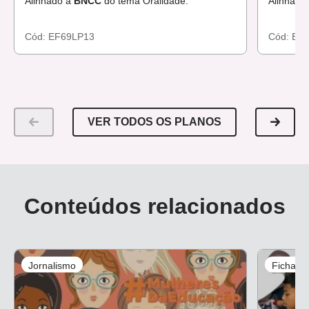
Alinhado à
BNCC
do tema Oralidade.
Alinhado
Cód:
EF69LP13
Cód:
EF
VER TODOS OS PLANOS
Conteúdos relacionados
Jornalismo
Ficha d