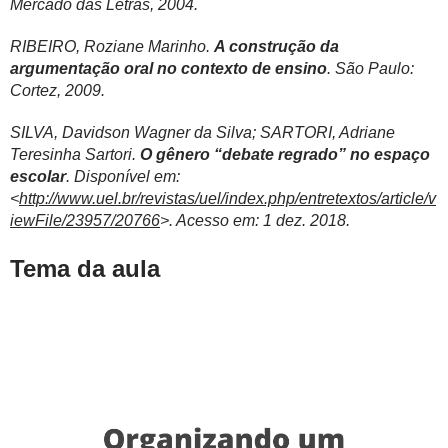
Mercado das Letras, 2004.
RIBEIRO, Roziane Marinho.
A construção da
argumentação oral no contexto de ensino
. São Paulo:
Cortez, 2009.
SILVA, Davidson Wagner da Silva; SARTORI, Adriane
Teresinha Sartori.
O gênero “debate regrado” no espaço
escolar
. Disponível em:
<
http://www.uel.br/revistas/uel/index.php/entretextos/article/v
iewFile/23957/20766
>. Acesso em: 1 dez. 2018.
Tema da aula