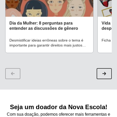
Dia da Mulher: 8 perguntas para
Vida pú
entender as discussões de gênero
desperd
Desmistificar ideias errôneas sobre o tema é
Ficha de
importante para garantir direitos mais justos
para homens e mulheres
Seja um doador da Nova Escola!
Com sua doação, podemos oferecer mais ferramentas e