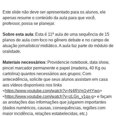
Este slide não deve ser apresentado para os alunos, ele
apenas resume o conteúdo da aula para que você,
professor, possa se planejar.
Sobre esta aula
: Esta é 11ª aula de uma sequência de 15
planos de aula com foco no gênero debate e no campo de
atuação jornalístico/ midiático. A aula faz parte do módulo de
oralidade.
Materiais necessários
: Providencie notebook, data show,
pincel marcador permanente e papel (madeira, 40 Kg ou
cartolina) quantos necessários aos grupos; Com
antecedência, solicite que seus alunos assistam em casa
aos vídeos disponíveis nos links
<
https://www.youtube.com/watch?v=N4RVm1yHYwo
>
<
https://www.youtube.com/watch?v=zLGn_y1qx-g
> e façam
as anotações das informações que julgarem importantes
(dados numéricos, causas, consequências, regiões com
maior incidência, relações estabelecidas, etc.)