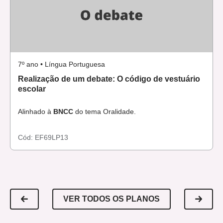
3
>. Acesso em: 28 out. 2018.
GONÇALVES, Luciana. O gênero oral debate em sala de
aula. Disponível em:
<
https://sapientia.pucsp.br/bitstream/handle/14610/1/Lucian
7º ano • Língua Portuguesa
a%20Fabiola%20Goncalves.pdf
>. Acesso em: 28 out. 2018.
Realização de um debate: O código de vestuário
escolar
SILVA, Gracilene. O gênero debate no ensino fundamental.
Disponível em:
Alinhado à
BNCC
do tema Oralidade.
<
http://tede.biblioteca.ufpb.br/handle/tede/8932
>. Acesso
em: 28 out. 2018.
Cód:
EF69LP13
VER TODOS OS PLANOS