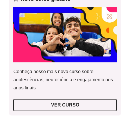
Sobre esta aula
: esta é décima primeira aula de uma
sequência de 15 planos de aula com foco no gênero Texto
de lei/debate e no campo de atuação da vida pública. A aula
faz parte do módulo de oralidade.
Materiais necessários
: Cópias dos textos a serem
trabalhados; projetor ou cópia do print usado na introdução
da aula e uma cartolina.
Conheça nosso mais novo curso sobre
Informações sobre o gênero:
O texto de lei circula no
adolescências, neurociência e engajamento nos
meio jurídico e traz as normas de conduta da vida social.
anos finais
Esse gênero caracteriza-se pelo uso da linguagem genérica
e tem uma estrutura específica, sendo organizada em
VER CURSO
títulos, capítulos e sessões. Apesar de conter direitos e
deveres do cidadão, a regulação se dá de modo intuitivo
pelo uso dos verbos no modo indicativo, diferente do uso do