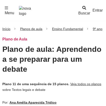
F
c
h
a
r
M
e
n
Logo
e
u
Entrar
Menu
Buscar
Nova
Escola
Início
Planos de aula
Ensino Fundamental
9º ano
Plano de Aula
Plano de aula: Aprendendo
a se preparar para um
debate
Plano 11 de uma sequência de 15 planos.
Veja todos os planos
sobre Textos legais e debate
Por:
Ana Amélia Aparecida Tridico