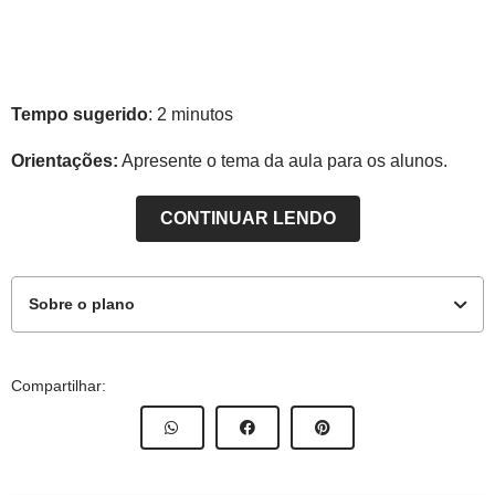
Tempo sugerido
: 2 minutos
Orientações:
Apresente o tema da aula para os alunos.
CONTINUAR LENDO
Sobre o plano
Este plano de aula foi produzido pelo Time de Autores
Compartilhar:
NOVA ESCOLA
Professor-autor: Ana Amélia Tridico
Mentor: Cristiani Fernandes