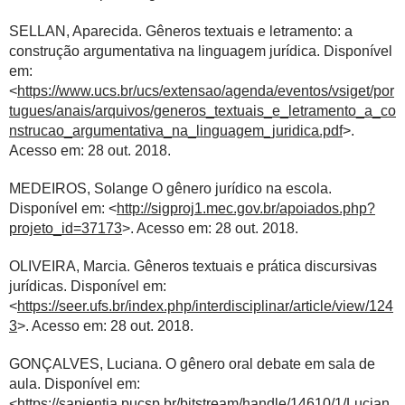
SELLAN, Aparecida. Gêneros textuais e letramento: a
construção argumentativa na linguagem jurídica. Disponível
em:
<
https://www.ucs.br/ucs/extensao/agenda/eventos/vsiget/por
tugues/anais/arquivos/generos_textuais_e_letramento_a_co
nstrucao_argumentativa_na_linguagem_juridica.pdf
>.
Acesso em: 28 out. 2018.
MEDEIROS, Solange O gênero jurídico na escola.
Disponível em: <
http://sigproj1.mec.gov.br/apoiados.php?
projeto_id=37173
>. Acesso em: 28 out. 2018.
OLIVEIRA, Marcia. Gêneros textuais e prática discursivas
jurídicas. Disponível em:
<
https://seer.ufs.br/index.php/interdisciplinar/article/view/124
3
>. Acesso em: 28 out. 2018.
GONÇALVES, Luciana. O gênero oral debate em sala de
aula. Disponível em:
<
https://sapientia.pucsp.br/bitstream/handle/14610/1/Lucian