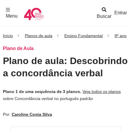
F
c
h
a
r
M
e
n
Logo
e
u
Entrar
Menu
Buscar
Nova
Escola
Início
Planos de aula
Ensino Fundamental
8º ano
Plano de Aula
Plano de aula: Descobrindo
a concordância verbal
Plano 1 de uma sequência de 3 planos.
Veja todos os planos
sobre Concordância verbal no português padrão
Por:
Caroline Costa Silva