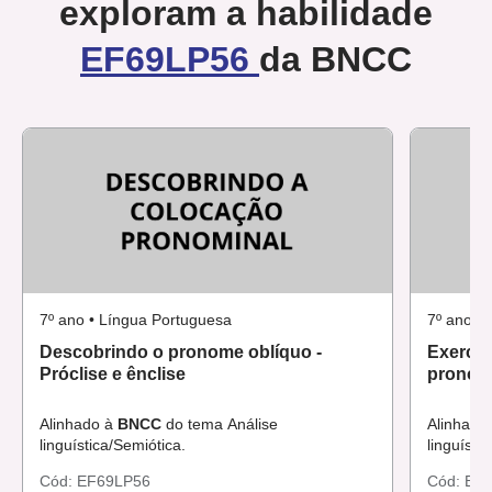
exploram a habilidade
EF69LP56
da BNCC
7º ano • Língua Portuguesa
7º ano •
Descobrindo o pronome oblíquo -
Exercit
Próclise e ênclise
pronomi
Alinhado à
BNCC
do tema Análise
Alinhado
linguística/Semiótica.
linguísti
Cód:
EF69LP56
Cód:
EF6