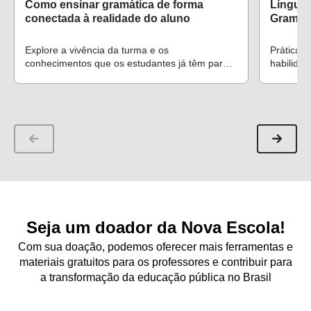
Como ensinar gramática de forma
Língua 
conectada à realidade do aluno
Gramáti
Explore a vivência da turma e os
Prática e
conhecimentos que os estudantes já têm para
habilida
potencializar as aulas
trabalho 
Seja um doador da Nova Escola!
Com sua doação, podemos oferecer mais ferramentas e
materiais gratuitos para os professores e contribuir para
a transformação da educação pública no Brasil