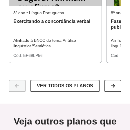
8º ano • Língua Portuguesa
8º ano • 
Exercitando a concordância verbal
Fazendo
publicitá
Alinhado à BNCC do tema Análise
Alinhado 
linguística/Semiótica.
linguístic
Cód:
EF69LP56
Cód:
EF6
VER TODOS OS PLANOS
Veja outros planos que