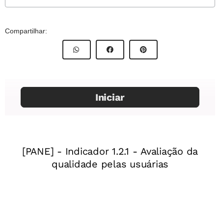
Para o professor
Este plano de aula foi produzido pelo Time de Autores
Compartilhar:
NOVA ESCOLA
Professor-autor:
Caroline Costa Silva
Respostas para os cartazes
Mentor:
Danyelle Ribeiro Vasconcelos
Especialista:
Isabel Fernandes
Título da aula:
Descobrindo a concordância verbal
Finalidade da aula:
Conhecer e reconhecer o uso da
concordância verbal a fim de utilizá-la nos contextos de
fala e de escrita em que é exigida.
Ano:
8º ano do Ensino Fundamental
Objeto(s) do conhecimento:
Variação linguística
Prática de linguagem:
Análise linguística e semiótica
Habilidade(s) da BNCC:
EF69LP56
Esta é a primeira aula de um conjunto de três planos de
aula com foco em Análise linguística e semiótica.