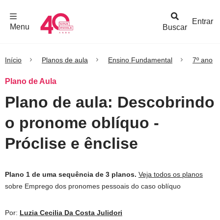
F
c
h
a
r
M
e
n
Logo
e
u
Entrar
Menu
Buscar
Nova
Escola
Início
Planos de aula
Ensino Fundamental
7º ano
Plano de Aula
Plano de aula: Descobrindo
o pronome oblíquo -
Próclise e ênclise
Plano 1 de uma sequência de 3 planos.
Veja todos os planos
sobre Emprego dos pronomes pessoais do caso oblíquo
Por:
Luzia Cecilia Da Costa Julidori