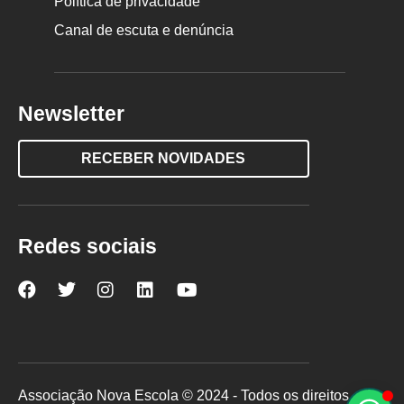
Política de privacidade
Canal de escuta e denúncia
Newsletter
RECEBER NOVIDADES
Redes sociais
Nova
Nova
Nova
Nova
Nova
Escola
Escola
Escola
Escola
Escola
no
no
no
no
no
Facebook
Twitter
Instagram
LinkedIn
YouTube
Associação Nova Escola © 2024 - Todos os direitos