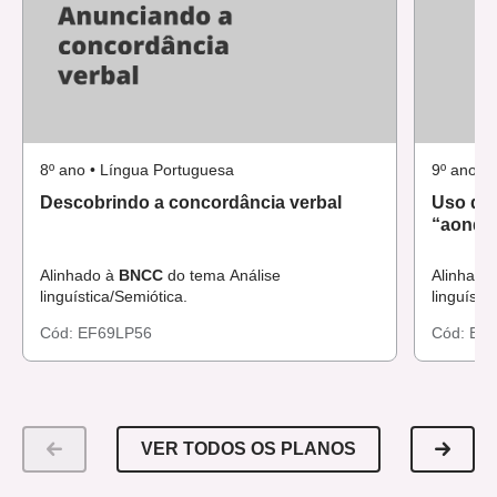
8º ano • Língua Portuguesa
9º ano •
Descobrindo a concordância verbal
Uso dos
“aonde
Alinhado à
BNCC
do tema Análise
Alinhado
linguística/Semiótica.
linguísti
Cód:
EF69LP56
Cód:
EF6
VER TODOS OS PLANOS