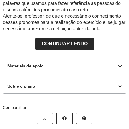
palavras que usamos para fazer referência às pessoas do
discurso além dos pronomes do caso reto.
Atente-se, professor, de que é necessário o conhecimento
desses pronomes para a realização do exercício e, se julgar
necessário, apresente a definição antes da aula.
CONTINUAR LENDO
Materiais de apoio
Sobre o plano
Para o professor
Este plano de aula foi produzido pelo Time de Autores
Compartilhar:
NOVA ESCOLA
Professor-autor:
Luzia Julidori
Texto para impressão
Mentor:
Joseane Matias