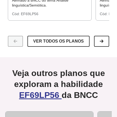
Alinhado à BNCC do tema Análise
Alinhado 
linguística/Semiótica.
linguístic
Cód:
EF69LP56
Cód:
EF6
VER TODOS OS PLANOS
Veja outros planos que
exploram a habilidade
EF69LP56
da BNCC