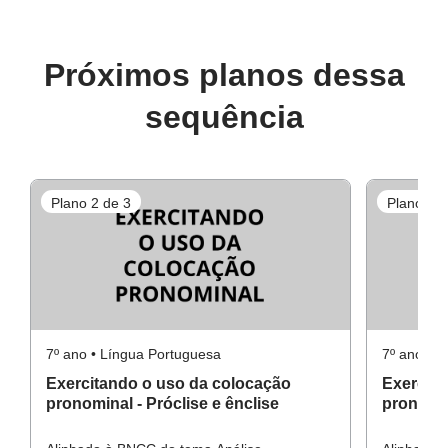
Próximos planos dessa
sequência
Plano 2 de 3
Plano 3 d
7º ano • Língua Portuguesa
7º ano • 
Exercitando o uso da colocação
Exercita
pronominal - Próclise e ênclise