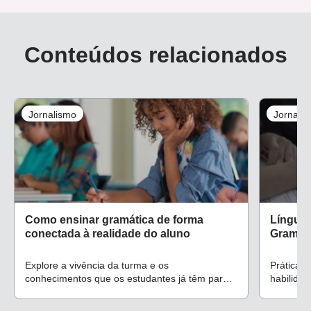
Conteúdos relacionados
Jornalismo
Jornali
Como ensinar gramática de forma
Língua 
conectada à realidade do aluno
Gramáti
Explore a vivência da turma e os
Prática e
conhecimentos que os estudantes já têm para
habilida
potencializar as aulas
trabalho 