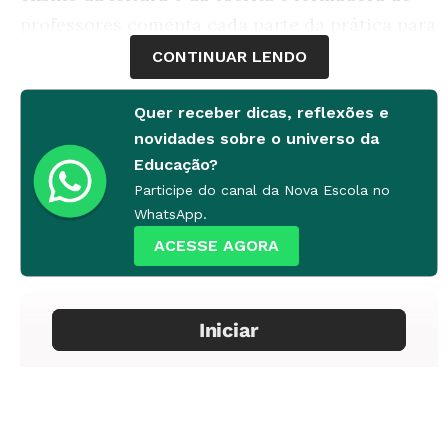
professores comenta cada parte da prática para
entender os conceitos da Base Nacional
CONTINUAR LENDO
Comum Curricular. “Todos os conteúdos,
Quer receber dicas, reflexões e
objetivos, habilidades, procedimentos partem
novidades sobre o universo da
de um trabalho com texto, em que a língua se
Educação?
concretiza”, diz.
Participe do canal da Nova Escola no
WhatsApp.
ACESSE AGORA