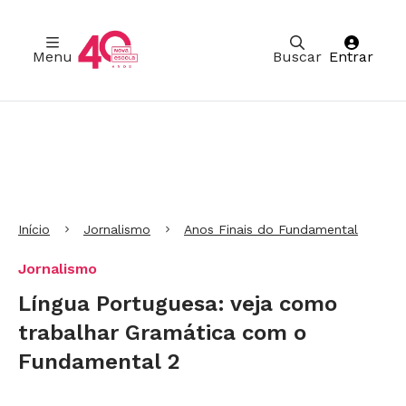
Menu
Buscar
Entrar
Ir para Cabeçalho
Ir para Menu
Ir para conteúdo principal
Ir para Rodapé
Início
Jornalismo
Anos Finais do Fundamental
Jornalismo
Língua Portuguesa: veja como
trabalhar Gramática com o
Fundamental 2