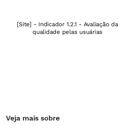
Veja algumas habilidades que são trabalhadas
na prática:
Prática de linguagem:
Análise
linguística/Semiótica
Objetos de conhecimento:
efeitos de sentido e
modalização
Campo de atuação:
jornalístico/midiático
Veja mais sobre