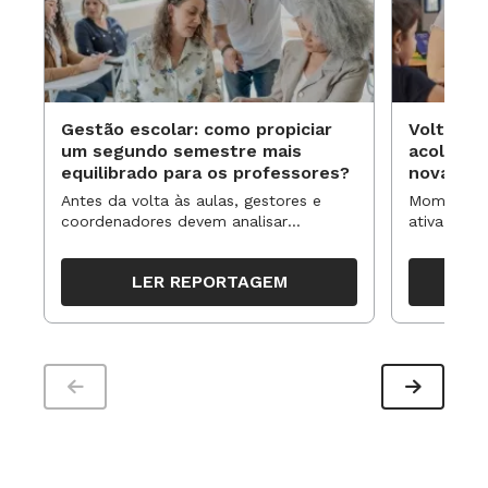
Gestão escolar: como propiciar
Volta às
um segundo semestre mais
acolhime
equilibrado para os professores?
novas ap
Antes da volta às aulas, gestores e
Momentos 
coordenadores devem analisar
ativa pode
resultados, definir prioridades e
para reorg
organizar ações para orientar o
propostas
LER REPORTAGEM
trabalho pedagógico ao longo do
período