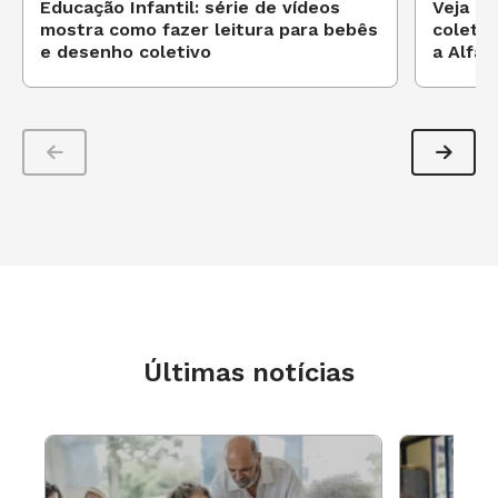
Educação Infantil: série de vídeos
Veja co
mostra como fazer leitura para bebês
coletiv
trabalhar o que a Base propõe para Língua
e desenho coletivo
a Alfab
Portuguesa.
Veja o primeiro episódio: escrita coletiva
com alunos da Alfabetização
Últimas notícias