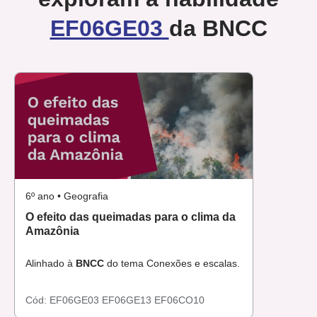
EF06GE03
da BNCC
6º ano • Geografia
O efeito das queimadas para o clima da
Amazônia
Alinhado à
BNCC
do tema Conexões e escalas.
Cód:
EF06GE03
EF06GE13
EF06CO10