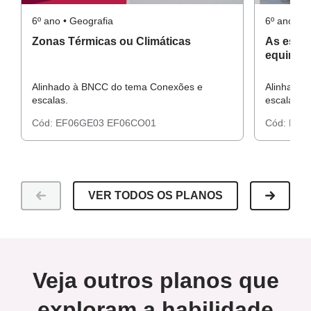
6º ano • Geografia
6º ano • G
Zonas Térmicas ou Climáticas
As estaç
equinóc
Alinhado à BNCC do tema Conexões e
Alinhado 
escalas.
escalas.
Cód:
EF06GE03
EF06CO01
Cód:
EF0
VER TODOS OS PLANOS
Veja outros planos que
exploram a habilidade