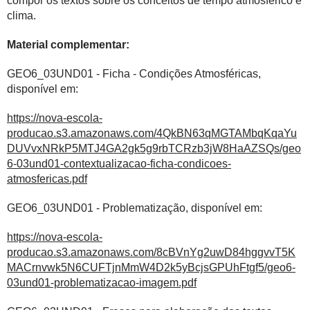
compor os textos sobre os conceitos de tempo atmosférico e
clima.
Material complementar:
GEO6_03UND01 - Ficha - Condições Atmosféricas,
disponível em:
https://nova-escola-
producao.s3.amazonaws.com/4QkBN63qMGTAMbqKqaYu
DUVvxNRkP5MTJ4GA2gk5g9rbTCRzb3jW8HaAZSQs/geo
6-03und01-contextualizacao-ficha-condicoes-
atmosfericas.pdf
GEO6_03UND01 - Problematização, disponível em:
https://nova-escola-
producao.s3.amazonaws.com/8cBVnYg2uwD84hggvvT5K
MACrnvwk5N6CUFTjnMmW4D2k5yBcjsGPUhFtgf5/geo6-
03und01-problematizacao-imagem.pdf