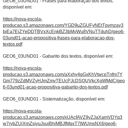
GEO6_03UND01 - Frases para elaboração dos textos,
disponível em:
https://nova-escola-
producao.s3.amazonaws.com/YGD9uZGUFyNEtTpvmzay3
bjEa7EjZYeDDTBVxXcEnkBZ3bMvWu8VNuTTduhD/geo6-
03und01-acao-propositiva-frases-para-elaboracao-dos-
textos.pdf
GEO6_03UND01 - Gabarito dos textos, disponível em:
https://nova-escola-
producao.s3.amazonaws.com/aXxhy4qGxKhVtwcpTnfm7Y
Gm779zZdMVZyHJmZmvTEUcPJcDSQUVkcXgWMdC/geo
6-03und01-acao-propositiva-gabarito-dos-textos.pdf
GEO6_03UND01 - Sistematização, disponível em:
https://nova-escola-
producao.s3.amazonaws.com/xUAcfAVZ9yZJaXamVDYq3
w7rybZUjXmZsjyuJsujBhjMBJfMqxT7tWUmsNX6/geo6-