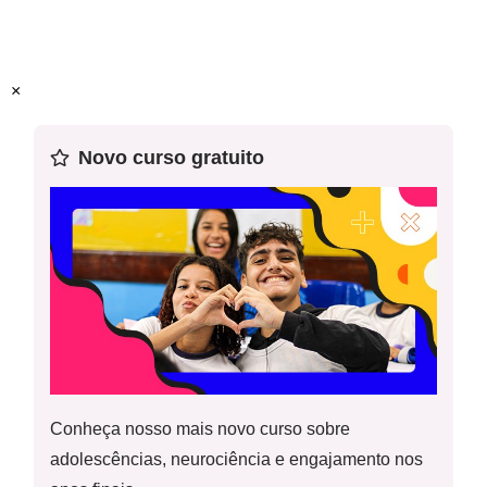
elaboração dos textos
Habilidade (s) da Base:
(EF06GE03) Descrever os
movimentos do planeta e sua relação com a circulação
×
geral da atmosfera, o tempo atmosférico e os padrões
climáticos.
GEO6_03UND01 - Ação Propositiva - Gabarito dos
Novo curso gratuito
Textos
GEO6_O3UND01 - Sistematização - Atividade
Conheça nosso mais novo curso sobre
adolescências, neurociência e engajamento nos