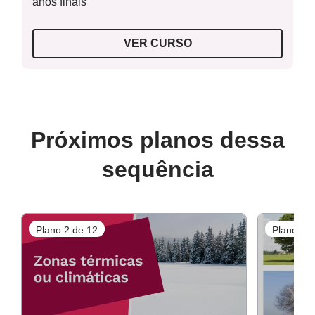
anos finais
VER CURSO
Próximos planos dessa
sequência
Plano 2 de 12
Plano 3 d