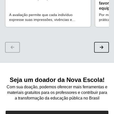
favorec
equipe
A avaliação permite que cada indivíduo
Por meio 
expresse suas impressões, vivências e
práticas 
sentimentos sobre a instituição de ensino
diagnóst
convivên
trabalho
Seja um doador da Nova Escola!
Com sua doação, podemos oferecer mais ferramentas e
materiais gratuitos para os professores e contribuir para
a transformação da educação pública no Brasil