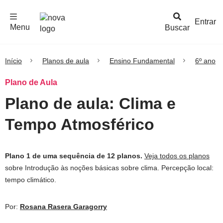
F
c
h
a
r
M
e
n
Logo
e
u
Entrar
Menu
Buscar
Nova
Escola
Início
Planos de aula
Ensino Fundamental
6º ano
Plano de Aula
Plano de aula: Clima e
Tempo Atmosférico
Plano 1 de uma sequência de 12 planos.
Veja todos os planos
sobre Introdução às noções básicas sobre clima. Percepção local:
tempo climático.
Por:
Rosana Rasera Garagorry