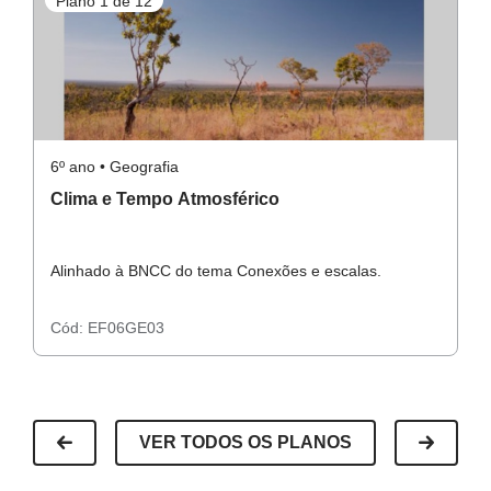
Plano 1 de 12
P
6º ano • Geografia
6º
Clima e Tempo Atmosférico
Z
Alinhado à BNCC do tema Conexões e escalas.
A
Cód:
EF06GE03
C
VER TODOS OS PLANOS