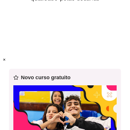
Unidade temática:
Conexões e escalas
Objeto(s) de aprendizagem:
Reconhecer como ocorrem e
como se estabelecem os fusos horários no mundo a partir
do movimento de rotação da Terra.
Habilidade (s) da Base:
(EF06GE03) Descrever os
×
movimentos do planeta e sua relação com a circulação
geral da atmosfera, o tempo atmosférico e os padrões
Novo curso gratuito
climáticos.