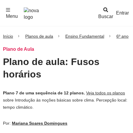
F
c
h
a
r
M
e
n
Logo
e
u
Entrar
Menu
Buscar
Nova
Escola
Início
Planos de aula
Ensino Fundamental
6º ano
Plano de Aula
Plano de aula: Fusos
horários
Plano 7 de uma sequência de 12 planos.
Veja todos os planos
sobre Introdução às noções básicas sobre clima. Percepção local:
tempo climático.
Por:
Mariana Soares Domingues