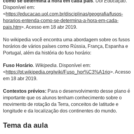
como se determina a hora em cada país
.
Uol Educação
.
Disponível em:
<
https://educacao.uol.com.br/disciplinas/geografia/fusos-
horarios-entenda-como-se-determina-a-hora-em-cada-
pais.htm
>. Acesso em 18 abr 2019.
No wikipedia você encontra uma abordagem sobre os fusos
horários de vários países como Rússia, França, Espanha e
Portugal, além da história do fuso horário:
Fuso Horário
.
Wikipedia
. Disponível em:
<
https://pt.wikipedia.org/wiki/Fuso_hor%C3%A1rio
>. Acesso
em 18 abr 2019.
Contextos prévios:
Para o desenvolvimento desse plano é
importante que os alunos tenham conhecimento sobre o
movimento de rotação da Terra, conceitos de latitude e
longitude e da localização dos continentes do mundo.
Tema da aula