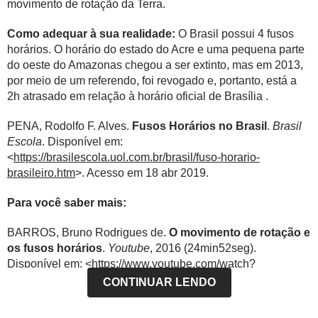
movimento de rotação da Terra.
Como adequar à sua realidade:
O Brasil possui 4 fusos
horários. O horário do estado do Acre e uma pequena parte
do oeste do Amazonas chegou a ser extinto, mas em 2013,
por meio de um referendo, foi revogado e, portanto, está a
2h atrasado em relação à horário oficial de Brasília .
PENA, Rodolfo F. Alves.
Fusos Horários no Brasil
.
Brasil
Escola
. Disponível em:
<
https://brasilescola.uol.com.br/brasil/fuso-horario-
brasileiro.htm
>. Acesso em 18 abr 2019.
Para você saber mais:
BARROS, Bruno Rodrigues de.
O movimento de rotação e
os fusos horários
.
Youtube
, 2016 (24min52seg).
Disponível em: <
https://www.youtube.com/watch?
v=gsOvIXouDT8
>. Acesso em 18 abr 2019.
CONTINUAR LENDO
FREITAS, Eduardo de.
Fusos Horários
.
Mundo Educação
.