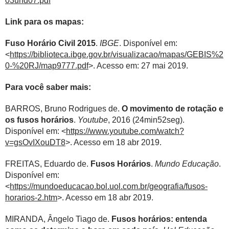
03und07.pdf
Link para os mapas:
Fuso Horário Civil 2015
.
IBGE
. Disponível em:
<
https://biblioteca.ibge.gov.br/visualizacao/mapas/GEBIS%2
0-%20RJ/map9777.pdf
>. Acesso em: 27 mai 2019.
Para você saber mais:
BARROS, Bruno Rodrigues de.
O movimento de rotação e
os fusos horários
.
Youtube
, 2016 (24min52seg).
Disponível em: <
https://www.youtube.com/watch?
v=gsOvIXouDT8
>. Acesso em 18 abr 2019.
FREITAS, Eduardo de.
Fusos Horários
.
Mundo Educação
.
Disponível em:
<
https://mundoeducacao.bol.uol.com.br/geografia/fusos-
horarios-2.htm
>. Acesso em 18 abr 2019.
MIRANDA, Ângelo Tiago de.
Fusos horários: entenda