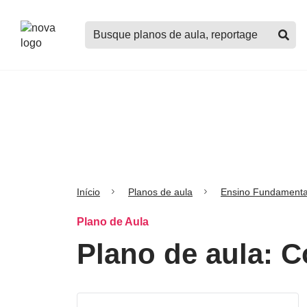
Logo
Buscar
Nova
planos
Escola
de
aula,
notícias,
cursos
e
mais
Início
Planos de aula
Ensino Fundamenta
Plano de Aula
Plano de aula: C